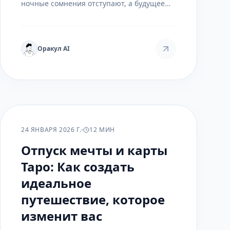
ночные сомнения отступают, а будущее
ещё не оформилось. Расклад на Рассвет —
это уникальный инструмент Таро, который
помогает осознать эти переходные
состояния и сделать первый шаг в
Оракул AI
светлый день осознанно.
РАСКЛАДЫ
24 ЯНВАРЯ 2026 Г.
12 МИН
Отпуск мечты и карты
Таро: Как создать
идеальное
путешествие, которое
изменит вас