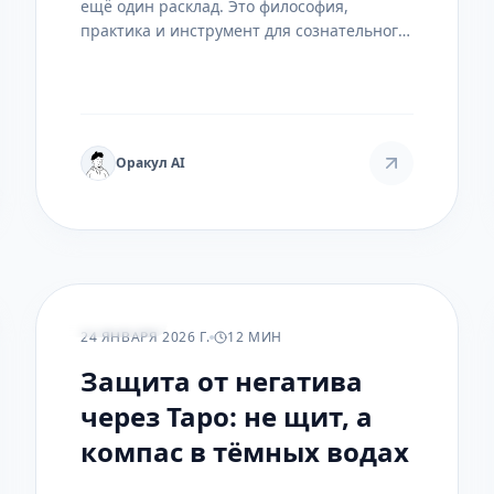
ещё один расклад. Это философия,
практика и инструмент для сознательного
изменения жизненных сценариев. Статья
исследует, как карты помогают не
предугадать будущее, а построить его.
Оракул AI
РАСКЛАДЫ
24 ЯНВАРЯ 2026 Г.
12 МИН
Защита от негатива
через Таро: не щит, а
компас в тёмных водах