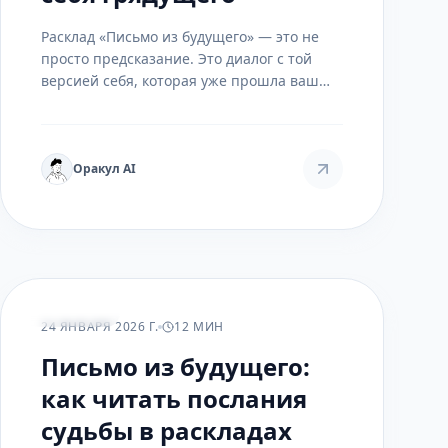
Расклад «Письмо из будущего» — это не
просто предсказание. Это диалог с той
версией себя, которая уже прошла ваш
путь и готова поделиться мудростью.
Узнайте, как читать эти послания и
менять свою жизнь сегодня.
Оракул AI
РАСКЛАДЫ
24 ЯНВАРЯ 2026 Г.
12 МИН
Письмо из будущего:
как читать послания
судьбы в раскладах