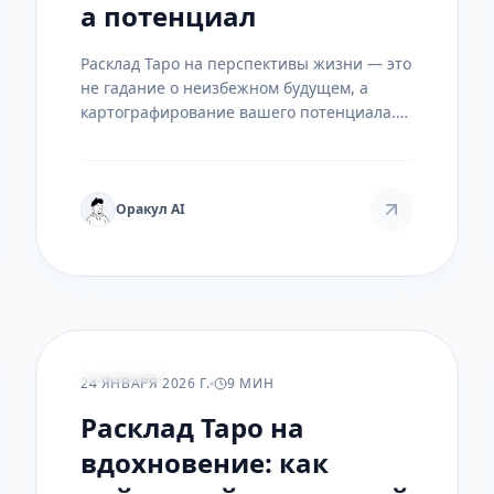
а потенциал
Расклад Таро на перспективы жизни — это
не гадание о неизбежном будущем, а
картографирование вашего потенциала.
Это инструмент для навигации по
внутренним ландшафтам и принятия
решений, ведущих к росту.
Оракул AI
РАСКЛАДЫ
24 ЯНВАРЯ 2026 Г.
9 МИН
Расклад Таро на
вдохновение: как