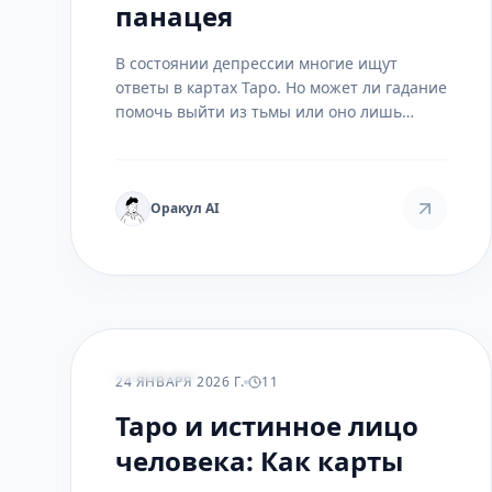
панацея
В состоянии депрессии многие ищут
ответы в картах Таро. Но может ли гадание
помочь выйти из тьмы или оно лишь
усугубляет проблему? Разбираемся, как
использовать мудрость карт для
самопознания, а не для бегства от
реальности.
Оракул AI
РАСКЛАДЫ
24 ЯНВАРЯ 2026 Г.
11
Таро и истинное лицо
человека: Как карты