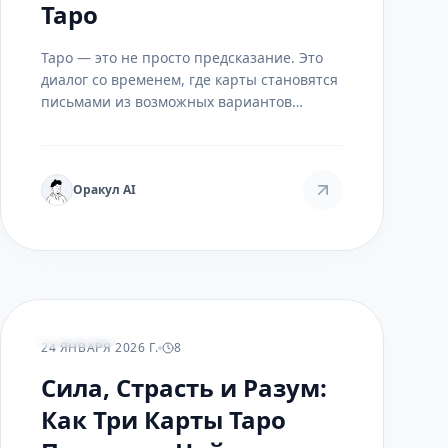
Таро
Таро — это не просто предсказание. Это
диалог со временем, где карты становятся
письмами из возможных вариантов
вашего будущего. Узнайте, как
расшифровать эти послания и
использовать их для принятия решений.
Оракул AI
РАСКЛАДЫ
24 ЯНВАРЯ 2026 Г.
8
Сила, Страсть и Разум:
Как Три Карты Таро