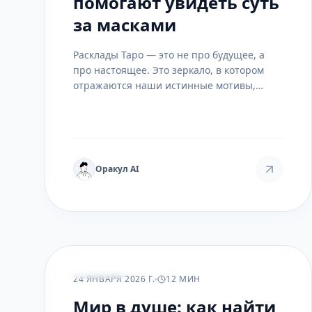
помогают увидеть суть
за масками
Расклады Таро — это не про будущее, а
про настоящее. Это зеркало, в котором
отражаются наши истинные мотивы,
страхи и потенциал, скрытые под слоями
социальных ролей и самообмана.
Оракул AI
РАСКЛАДЫ
24 ЯНВАРЯ 2026 Г.
12 МИН
Мир в душе: как найти