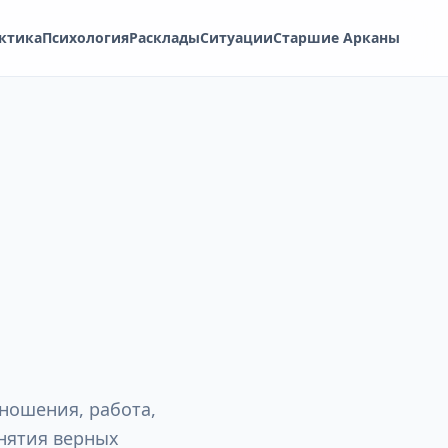
ктика
Психология
Расклады
Ситуации
Старшие Арканы
тношения, работа,
нятия верных