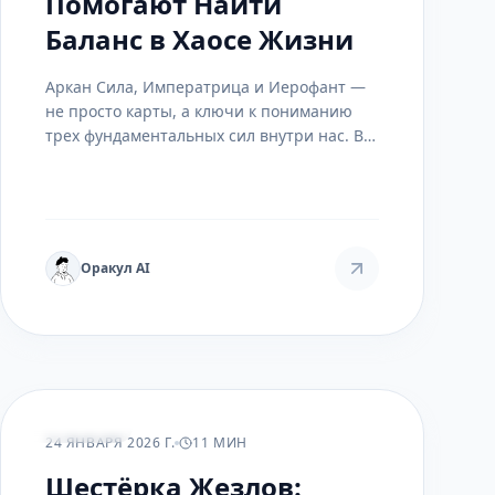
Помогают Найти
Баланс в Хаосе Жизни
Аркан Сила, Императрица и Иерофант —
не просто карты, а ключи к пониманию
трех фундаментальных сил внутри нас. В
этой статье мы исследуем, как энергия
этих арканов управляет нашими
решениями, чувствами и духовным
поиском, и как использовать их мудрость
для гармонии.
Оракул AI
РАСКЛАДЫ
24 ЯНВАРЯ 2026 Г.
11 МИН
Шестёрка Жезлов: