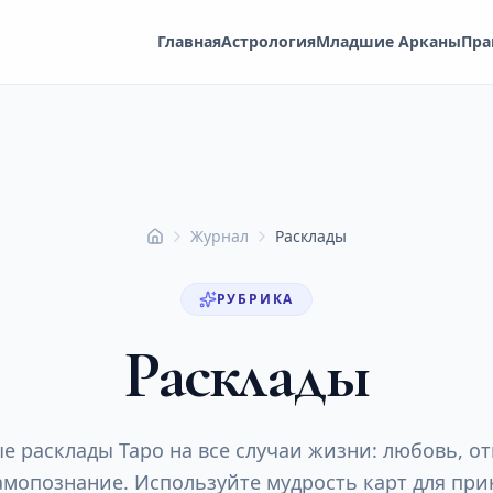
Главная
Астрология
Младшие Арканы
Пра
Журнал
Расклады
Главная
РУБРИКА
Расклады
е расклады Таро на все случаи жизни: любовь, о
амопознание. Используйте мудрость карт для при