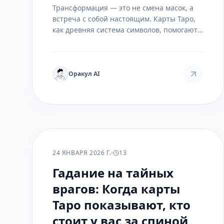
Трансформация — это не смена масок, а
встреча с собой настоящим. Карты Таро,
как древняя система символов, помогают
не предсказать изменения, а прожить их
осознанно.
Оракул AI
РАСКЛАДЫ
24 ЯНВАРЯ 2026 Г.
13
Гадание на тайных
врагов: Когда карты
Таро показывают, кто
стоит у вас за спиной