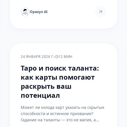
любви, работе и здоровье, и главное — как
с этим грузом можно работать.
Оракул AI
РАСКЛАДЫ
24 ЯНВАРЯ 2026 Г.
12 МИН
Таро и поиск таланта:
как карты помогают
раскрыть ваш
потенциал
Может ли колода карт указать на скрытые
способности и истинное призвание?
Гадание на таланты — это не магия, а
особый вид диалога с подсознанием.