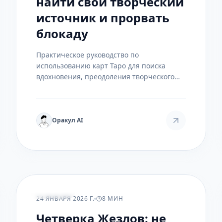
найти свой творческий
источник и прорвать
блокаду
Практическое руководство по
использованию карт Таро для поиска
вдохновения, преодоления творческого
кризиса и настройки на волну новых идей.
Подробный авторский расклад, примеры
трактовок и таблица соответствий.
Оракул AI
РАСКЛАДЫ
24 ЯНВАРЯ 2026 Г.
8 МИН
Четверка Жезлов: не