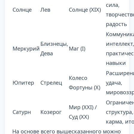
сила,
Солнце
Лев
Солнце (XIX)
творчеств
радость
Коммуник
Близнецы,
интеллект
Меркурий
Маг (I)
Дева
практичес
навыки
Расширен
Колесо
Юпитер
Стрелец
удача,
Фортуны (X)
мировозз
Ограничен
Мир (XXI) /
Сатурн
Козерог
структура,
Суд (XX)
карма, ит
На основе всего вышесказанного можно