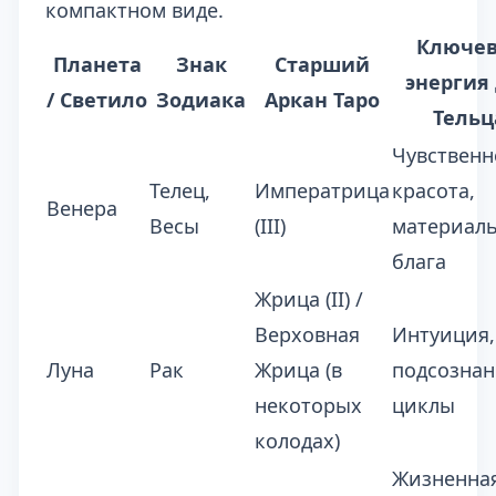
компактном виде.
Ключев
Планета
Знак
Старший
энергия
/ Светило
Зодиака
Аркан Таро
Тельц
Чувственн
Телец,
Императрица
красота,
Венера
Весы
(III)
материал
блага
Жрица (II) /
Верховная
Интуиция,
Луна
Рак
Жрица (в
подсознан
некоторых
циклы
колодах)
Жизненна