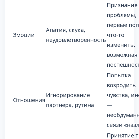
Признание
проблемы,
первые по
Апатия, скука,
Эмоции
что-то
неудовлетворенность
изменить,
возможная
поспешнос
Попытка
возродить
Игнорирование
чувства, ин
Отношения
партнера, рутина
—
необдуман
связи «наз
Принятие т