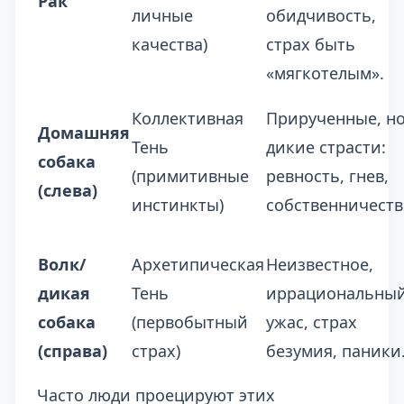
Рак
личные
обидчивость,
качества)
страх быть
«мягкотелым».
Коллективная
Прирученные, н
Домашняя
Тень
дикие страсти:
собака
(примитивные
ревность, гнев,
(слева)
инстинкты)
собственничеств
Волк/
Архетипическая
Неизвестное,
дикая
Тень
иррациональны
собака
(первобытный
ужас, страх
(справа)
страх)
безумия, паники
Часто люди проецируют этих