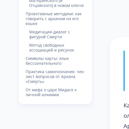
Материнского (и
Отцовского) в новом ключе
Проективные методики: как
говорить с арканом на его
языке
Медитация-диалог с
фигурой Смерти
Метод свободных
ассоциаций и рисунок
Символы карты: язык
бессознательного
Практика самопознания: чек-
лист вопросов от Аркана
«Смерть»
От мифа о царе Мидасе к
личной алхимии
К
о
А