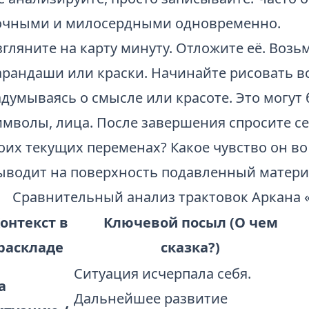
очными и милосердными одновременно.
згляните на карту минуту. Отложите её. Возь
арандаши или краски. Начинайте рисовать всё
адумываясь о смысле или красоте. Это могут 
имволы, лица. После завершения спросите себ
оих текущих переменах? Какое чувство он во
ыводит на поверхность подавленный материа
Сравнительный анализ трактовок Аркана «
онтекст в
Ключевой посыл (О чем
раскладе
сказка?)
Ситуация исчерпала себя.
а
Дальнейшее развитие