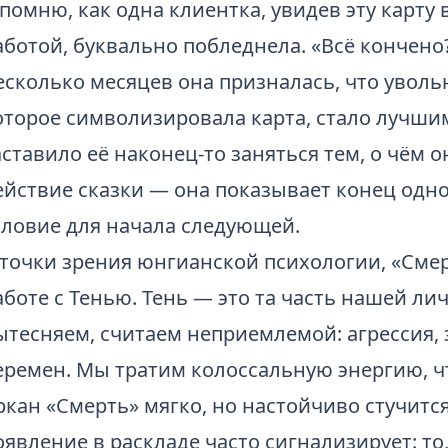
 помню, как одна клиентка, увидев эту карту 
аботой, буквально побледнела. «Всё кончено
есколько месяцев она призналась, что увол
оторое символизировала карта, стало лучшим
аставило её наконец-то заняться тем, о чём о
ействие сказки — она показывает конец одн
словие для начала следующей.
 точки зрения юнгианской психологии, «Сме
аботе с Тенью. Тень — это та часть нашей ли
ытесняем, считаем неприемлемой: агрессия, з
еремен. Мы тратим колоссальную энергию, чт
ркан «Смерть» мягко, но настойчиво стучится
оявление в раскладе часто сигнализирует: то