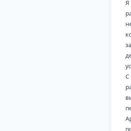
Я
р
н
к
з
д
у
С
р
в
п
А
п