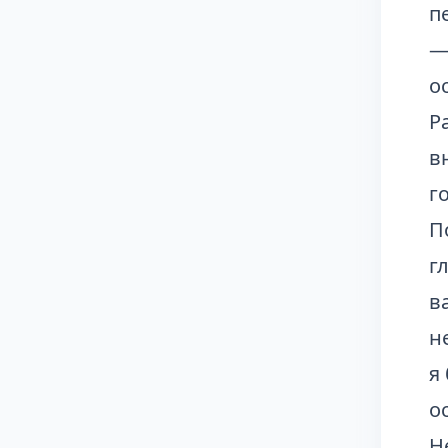
п
—
о
Р
в
г
П
г
в
н
я
о
Н