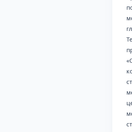
п
м
г
Т
п
«
к
с
м
ц
м
с