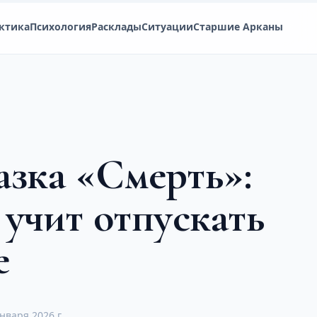
ктика
Психология
Расклады
Ситуации
Старшие Арканы
азка «Смерть»:
 учит отпускать
е
нваря 2026 г.