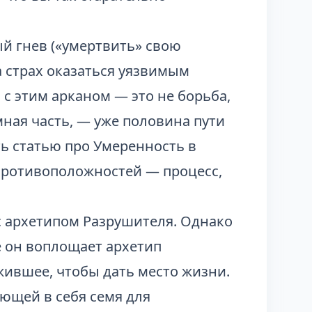
й гнев («умертвить» свою
а страх оказаться уязвимым
 с этим арканом — это не борьба,
емная часть, — уже половина пути
ть статью про
Умеренность в
 противоположностей — процесс,
с архетипом Разрушителя. Однако
е он воплощает архетип
жившее, чтобы дать место жизни.
ющей в себя семя для