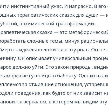
очти инстинктивный ужас. И напрасно. В его
ощных терапевтических сказок для души — и
лубокой, алхимической трансформации.
ерапевтическая сказка — это метафорически
роработать сложные темы, минуя рациональ
Смерть» идеально ложится в эту роль. Он не
ончину. Он описывает универсальный процес
тарое должно уйти. Это закон природы, види
етаморфозе гусеницы в бабочку. Однако в л
епляемся за отжившие отношения, устаревш
одели поведения, как будто от них зависит 
тановится зеркалом, в котором мы видим эту 