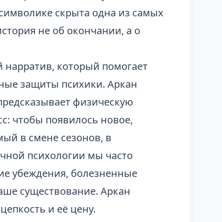
 символике скрыта одна из самых
стория не об окончании, а о
й нарратив, который помогает
ные защиты психики. Аркан
 предсказывает физическую
с: чтобы появилось новое,
мый в смене сезонов, в
ичной психологии мы часто
ие убеждения, болезненные
наше существование. Аркан
цепкость и её цену.