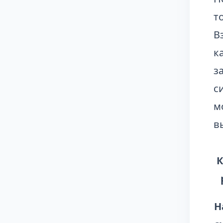
т
В
к
з
с
м
в
К
Н