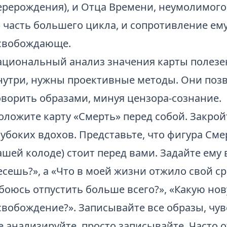
ерерождения), и Отца Времени, неумолимого
 часть большего цикла, и сопротивление ем
свобождающе.
ациональный анализ значения карты полезен
нутри, нужны проективные методы. Они поз
оворить образами, минуя цензора-сознание.
оложите карту «Смерть» перед собой. Закройт
лубоких вдохов. Представьте, что фигура Сме
ашей колоде) стоит перед вами. Задайте ему 
есешь?», а «Что в моей жизни отжило свой ср
 боюсь отпустить больше всего?», «Какую но
свобождение?». Записывайте все образы, чувс
е анализируйте, просто записывайте. Часто