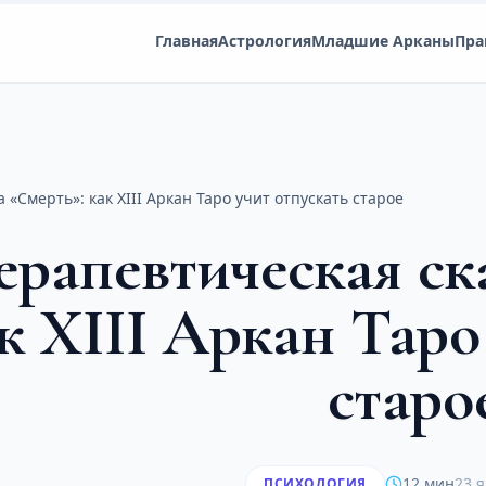
Главная
Астрология
Младшие Арканы
Пра
 «Смерть»: как XIII Аркан Таро учит отпускать старое
ерапевтическая ск
к XIII Аркан Таро
старо
12 мин
23 я
ПСИХОЛОГИЯ