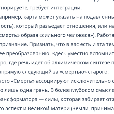
гнорируете, требует интеграции.
апример, карта может указать на подавленны
лость), который разъедает отношения, или н
«смерть» образа «сильного человека»). Работа
 признание. Признать, что в вас есть и эта т
 её преобразованию. Здесь уместно вспомни
аро
, где речь идёт об алхимическом синтезе
апрямую следующий за «смертью» старого.
асто «Смерть» ассоциируют исключительно 
то лишь одна грань. В более глубоком смысл
рансформатора — силы, которая забирает от
то аспект и Великой Матери (Земли, принима