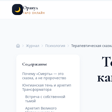
Оракул
🌙
ТАРО ОНЛАЙН
Журнал
Психология
Терапевтическая сказка
Главная
Т
Содержание
ка
Почему «Смерть» — это
сказка, а не пророчество
Юнгианская тень и архетип
Трансформатора
Встреча с собственной
тьмой
Архетип Великого