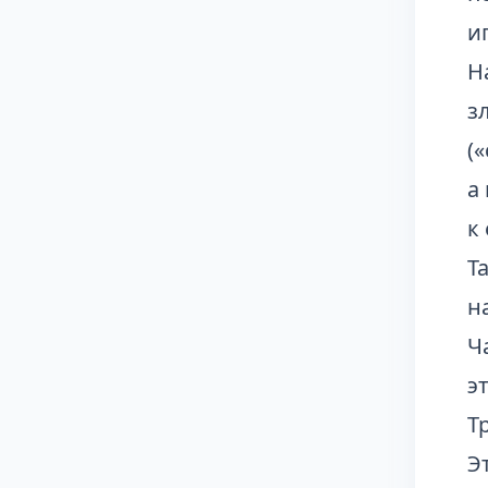
и
Н
з
(
а
к
Т
н
Ч
э
Т
Э