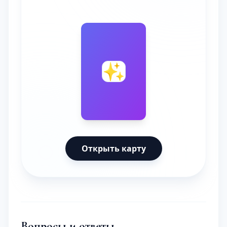
🔮
✨
Открыть карту
Вопросы и ответы