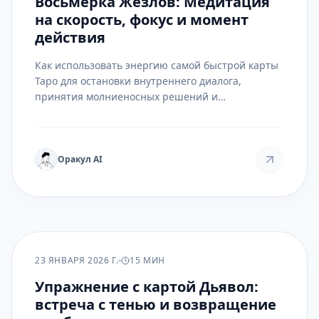
Восьмёрка Жезлов: Медитация
на скорость, фокус и момент
действия
Как использовать энергию самой быстрой карты
Таро для остановки внутреннего диалога,
принятия молниеносных решений и
синхронизации с потоком событий. Подробное
руководство по медитативной практике.
Оракул AI
ПРАКТИКА
23 ЯНВАРЯ 2026 Г.
15 МИН
Упражнение с картой Дьявол:
встреча с тенью и возвращение