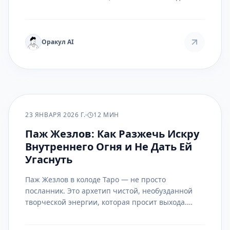
Медитация на этот аркан помогает не сбросить
груз, а перераспределить его так, чтобы он стал
источником власти, а не истощения.
Оракул AI
ПРАКТИКА
23 ЯНВАРЯ 2026 Г.
12 МИН
Паж Жезлов: Как Разжечь Искру
Внутреннего Огня и Не Дать Ей
Угаснуть
Паж Жезлов в колоде Таро — не просто
посланник. Это архетип чистой, необузданной
творческой энергии, которая просит выхода.
Проработка этой карты — это не работа с
судьбой, а диалог с собственной дремлющей