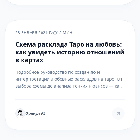
ПРАКТИКА
23 ЯНВАРЯ 2026 Г.
15 МИН
Схема расклада Таро на любовь:
как увидеть историю отношений
в картах
Подробное руководство по созданию и
интерпретации любовных раскладов на Таро. От
выбора схемы до анализа тонких нюансов — как
читать поле отношений между картами.
Оракул AI