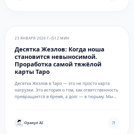
ПРАКТИКА
23 ЯНВАРЯ 2026 Г.
12 МИН
Десятка Жезлов: Когда ноша
становится невыносимой.
Проработка самой тяжёлой
карты Таро
Десятка Жезлов в Таро — это не просто карта
нагрузки. Это история о том, как ответственность
превращается в бремя, а долг — в тюрьму. Мы
разберём её от символов до практик, чтобы
понять, как снять груз, который вы не обязаны
нести.
Оракул AI