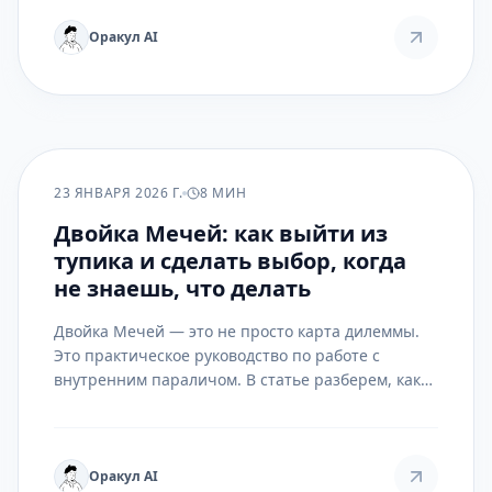
страстью. Статья — подробное руководство по
тому, как услышать его зов, разжечь этот огонь и
Оракул AI
направить в созидательное русло, избежав
ловушек энтузиазма без дела.
ПРАКТИКА
23 ЯНВАРЯ 2026 Г.
8 МИН
Двойка Мечей: как выйти из
тупика и сделать выбор, когда
не знаешь, что делать
Двойка Мечей — это не просто карта дилеммы.
Это практическое руководство по работе с
внутренним параличом. В статье разберем, как
использовать её энергию для принятия решений
и развития интуиции.
Оракул AI