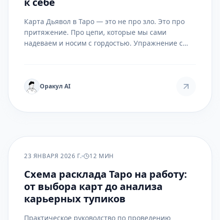
к себе
Карта Дьявол в Таро — это не про зло. Это про
притяжение. Про цепи, которые мы сами
надеваем и носим с гордостью. Упражнение с
этой картой — это не ритуал, а практика честного
взгляда в зеркало собственных зависимостей,
страхов и запретных желаний. Это ключ к той
силе, которую мы прячем даже от самих себя.
Оракул AI
ПРАКТИКА
23 ЯНВАРЯ 2026 Г.
12 МИН
Схема расклада Таро на работу:
от выбора карт до анализа
карьерных тупиков
Практическое руководство по проведению