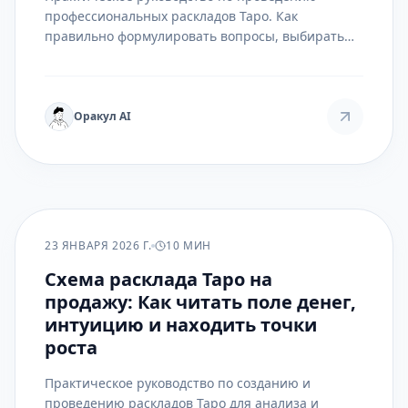
профессиональных раскладов Таро. Как
правильно формулировать вопросы, выбирать
схемы и интерпретировать карты в контексте
карьеры, коллег и самореализации.
Оракул AI
ПРАКТИКА
23 ЯНВАРЯ 2026 Г.
10 МИН
Схема расклада Таро на
продажу: Как читать поле денег,
интуицию и находить точки
роста
Практическое руководство по созданию и
проведению раскладов Таро для анализа и