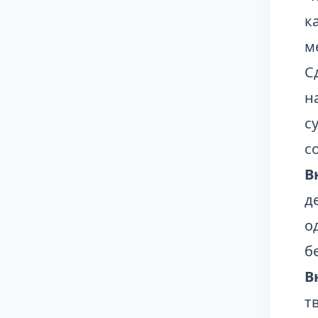
к
м
С
н
с
с
В
д
о
б
В
т