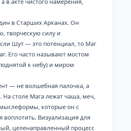
 а в акте чистого намерения,
один в Старших Арканах. Он
ю, творческую силу и
Если Шут — это потенциал, то Маг
г. Его часто называют мостом
однятой к небу) и миром
ент — не волшебная палочка, а
 На столе Мага лежат чаша, меч,
о мыслеформы, которые он с
 воплотить. Визуализация для
вный, целенаправленный процесс