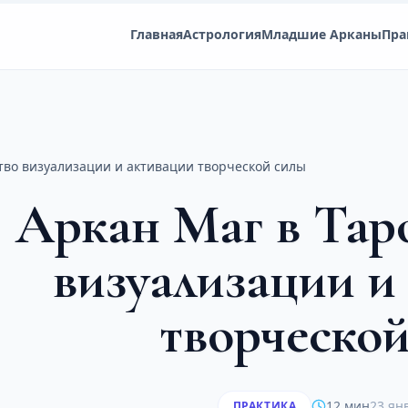
Главная
Астрология
Младшие Арканы
Пра
ство визуализации и активации творческой силы
Аркан Маг в Тар
визуализации и
творческо
12 мин
23 ян
ПРАКТИКА