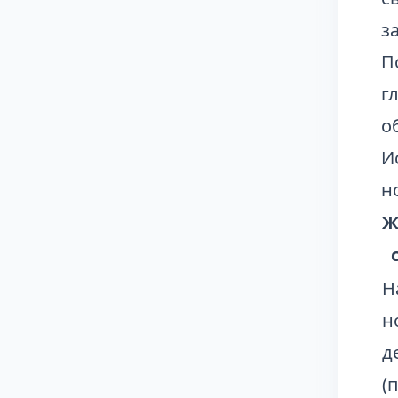
з
П
г
о
И
н
Ж
Н
н
д
(