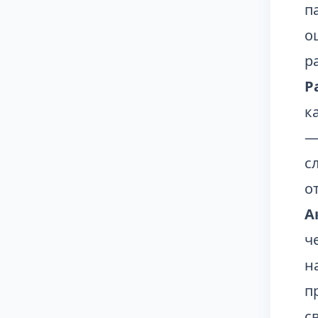
п
о
р
Р
к
—
с
о
А
ч
н
п
с