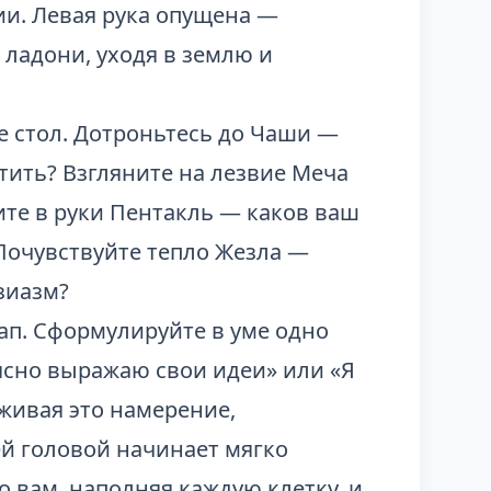
ии. Левая рука опущена —
 ладони, уходя в землю и
е стол. Дотроньтесь до Чаши —
тить? Взгляните на лезвие Меча
ите в руки Пентакль — каков ваш
очувствуйте тепло Жезла —
зиазм?
ап. Сформулируйте в уме одно
ясно выражаю свои идеи» или «Я
живая это намерение,
ей головой начинает мягко
о вам, наполняя каждую клетку, и