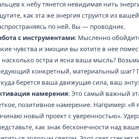
альцев к небу тянется невидимая нить энерг
щутите, как эта же энергия струится из вашей
аспространяясь по ней. Вы — проводник.
абота с инструментами
: Мысленно обойдит
акие чувства и эмоции вы хотите в нее помес
 насколько остра и ясна ваша мысль? Возьм
ледующий конкретный, материальный шаг? П
ткуда берется ваша движущая сила, ваш энту
ктивация намерения
: Это самый важный эт
еткое, позитивное намерение. Например: «Я 
ачинаю новый проект с уверенностью». Удер
редставьте, как знак бесконечности над ваш
ветиться золотым светом. Этот свет стекает п