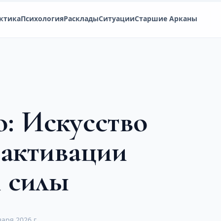
ктика
Психология
Расклады
Ситуации
Старшие Арканы
о: Искусство
 активации
й силы
варя 2026 г.