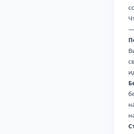
с
Ч
—
П
В
с
и
Б
б
н
н
С