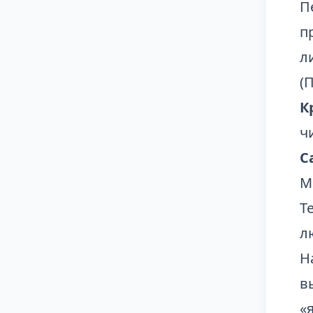
П
п
л
(
К
ч
С
М
Т
л
Н
в
«