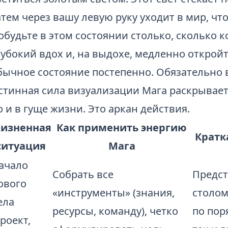
атем через вашу левую руку уходит в мир, ч
обудьте в этом состоянии столько, сколько 
лубокий вдох и, на выдохе, медленно откройт
бычное состояние постепенно. Обязательно 
стинная сила визуализации Мага раскрывает
о и в гуще жизни. Это аркан действия.
изненная
Как применить энергию
Кратк
ситуация
Мага
ачало
Собрать все
Предст
ового
«инструменты» (знания,
столом
ела
ресурсы, команду), четко
по пор
проект,