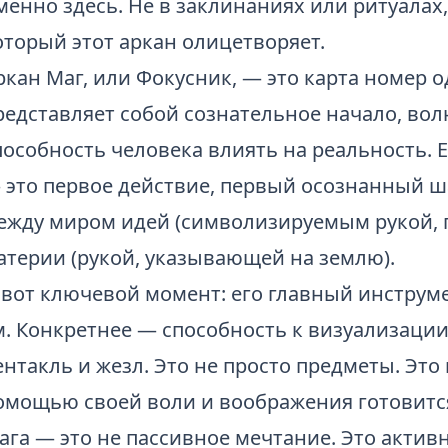
менно здесь. Не в заклинаниях или ритуалах,
оторый этот аркан олицетворяет.
ркан Маг, или Фокусник, — это карта номер 
редставляет собой сознательное начало, вол
пособность человека влиять на реальность. 
 это первое действие, первый осознанный ша
ежду миром идей (символизируемым рукой, п
атерии (рукой, указывающей на землю).
 вот ключевой момент: его главный инструм
м. Конкретнее — способность к визуализации.
ентакль и жезл. Это не просто предметы. Эт
омощью своей воли и воображения готовится
ага — это не пассивное мечтание. Это акти