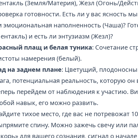
ентакль (Земля/Материя), Жезл (Огонь/Дейст
роверка готовности. Есть ли у вас ясность мы
и эмоциональная наполненность (Чаша)? Гот
Пентакль) и есть ли энтузиазм (Жезл)?
расный плащ и белая туника
: Сочетание ст
истоты намерения (белый).
ад на заднем плане
: Цветущий, плодоносны
ага, потенциальная реальность, которую он
еперь перейдем от наблюдения к участию. Ви
юбой навык, его можно развить.
айдите тихое место, где вас не потревожат 10
ыпрямите спину. Можно зажечь свечу или па
якорь» для вашего сознания, сигнал о начал