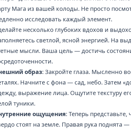
арту Мага из вашей колоды. Не просто посмот
едленно исследовать каждый элемент.
делайте несколько глубоких вдохов и выдохо
аполняетесь светлой, ясной энергией. На вы
уетные мысли. Ваша цель — достичь состоян
осредоточенности.
нешний образ
: Закройте глаза. Мысленно в
еталях. Начните с фона — сад, небо. Затем «д
дежду, выражение лица. Ощутите текстуру ег
елой туники.
нутренние ощущения
: Теперь представьте, 
вердо стоят на земле. Правая рука поднята —