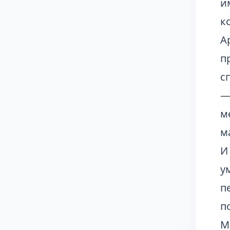
и
к
А
п
с
—
м
м
И
у
п
п
М