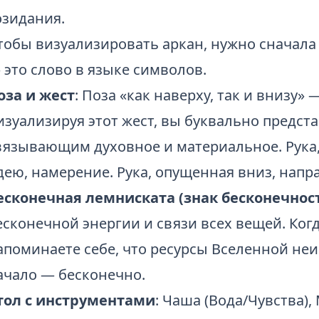
озидания.
тобы визуализировать аркан, нужно сначала 
 это слово в языке символов.
оза и жест
: Поза «как наверху, так и внизу»
изуализируя этот жест, вы буквально предста
вязывающим духовное и материальное. Рука,
дею, намерение. Рука, опущенная вниз, напра
есконечная лемниската (знак бесконечнос
есконечной энергии и связи всех вещей. Когд
апоминаете себе, что ресурсы Вселенной не
ачало — бесконечно.
тол с инструментами
: Чаша (Вода/Чувства),