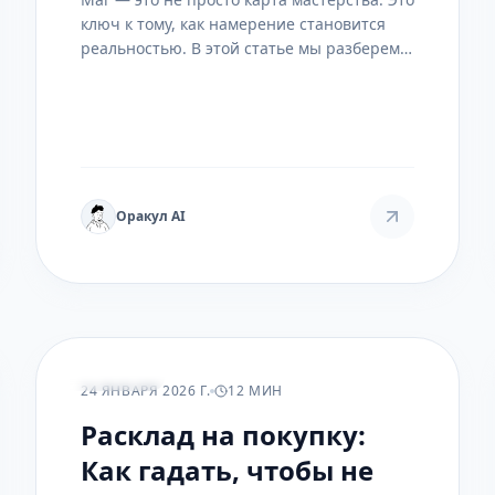
ключ к тому, как намерение становится
реальностью. В этой статье мы разберем
его скрытую символику, практические
техники для развития воли и ошибки,
которые совершают даже опытные
тарологи.
Оракул AI
ПРАКТИКА
24 ЯНВАРЯ 2026 Г.
12 МИН
Расклад на покупку:
Как гадать, чтобы не