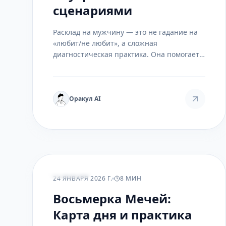
сценариями
Расклад на мужчину — это не гадание на
«любит/не любит», а сложная
диагностическая практика. Она помогает
понять динамику отношений, внутренние
блоки и глубинные мотивы, чтобы
перейти от вопросов к осознанным
действиям.
Оракул AI
ПРАКТИКА
24 ЯНВАРЯ 2026 Г.
8 МИН
Восьмерка Мечей:
Карта дня и практика