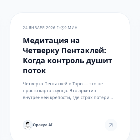
ПРАКТИКА
24 ЯНВАРЯ 2026 Г.
9 МИН
Медитация на
Четверку Пентаклей:
Когда контроль душит
поток
Четверка Пентаклей в Таро — это не
просто карта скупца. Это архетип
внутренней крепости, где страх потери
строит стены между вами и миром.
Медитация на эту карту помогает не
осуждать, а понять корни своей хватки и
найти путь к щедрости, которая
Оракул AI
начинается изнутри.