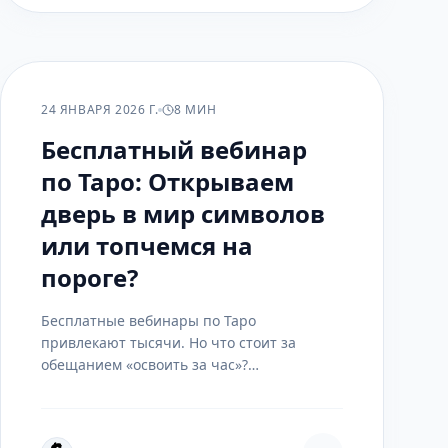
ПРАКТИКА
24 ЯНВАРЯ 2026 Г.
8 МИН
Бесплатный вебинар
по Таро: Открываем
дверь в мир символов
или топчемся на
пороге?
Бесплатные вебинары по Таро
привлекают тысячи. Но что стоит за
обещанием «освоить за час»?
Разбираемся, как отличить реальную
ценность от маркетинговой ловушки, и
что на самом деле можно получить на