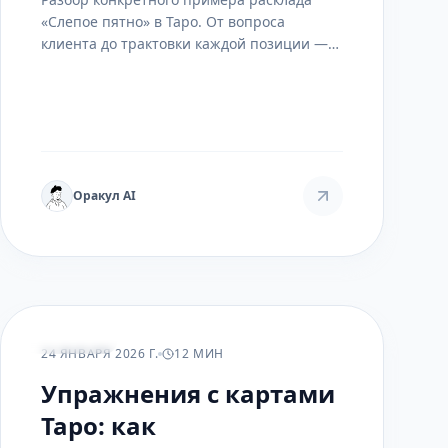
«Слепое пятно» в Таро. От вопроса
клиента до трактовки каждой позиции —
как найти и осветить то, что сознание
намеренно скрывает.
Оракул AI
ПРАКТИКА
24 ЯНВАРЯ 2026 Г.
12 МИН
Упражнения с картами
Таро: как