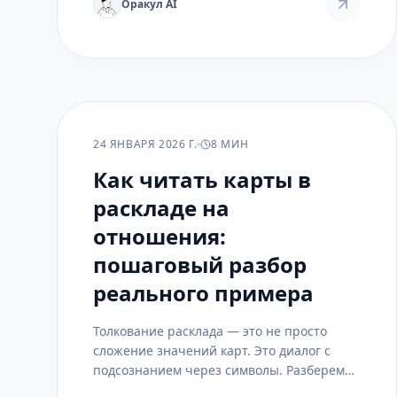
личного пространства и зажигая факел
Оракул AI
радости в своей собственной жизни.
ПРАКТИКА
24 ЯНВАРЯ 2026 Г.
8 МИН
Как читать карты в
раскладе на
отношения:
пошаговый разбор
реального примера
Толкование расклада — это не просто
сложение значений карт. Это диалог с
подсознанием через символы. Разберем
на конкретном примере, как складывается