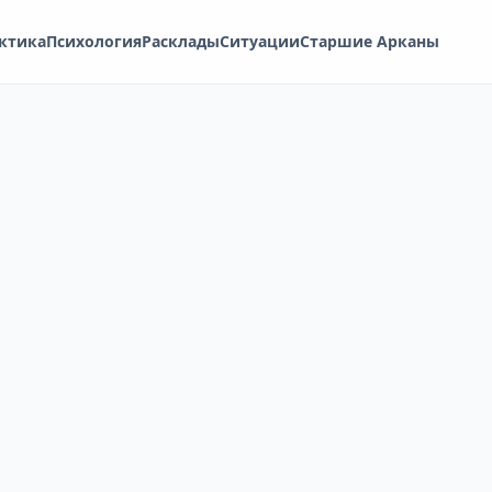
ктика
Психология
Расклады
Ситуации
Старшие Арканы