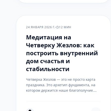
ПРАКТИКА
24 ЯНВАРЯ 2026 Г.
12 МИН
Медитация на
Четверку Жезлов: как
построить внутренний
дом счастья и
стабильности
Четверка Жезлов — это не просто карта
праздника. Это архетип фундамента, на
котором держится наше благополучие.
Глубокая медитация на этот символ учит
не ждать праздника извне, а создавать его
внутри себя, возводя прочные стены