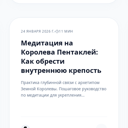
ПРАКТИКА
24 ЯНВАРЯ 2026 Г.
11 МИН
Медитация на
Королева Пентаклей:
Как обрести
внутреннюю крепость
Практика глубинной связи с архетипом
Земной Королевы. Пошаговое руководство
по медитации для укрепления
материальной основы, развития интуиции
в делах и обретения устойчивости в
неспокойном мире.