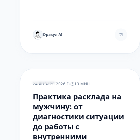
Медитация на него учит не гнаться за
результатом, а ценить сам процесс,
превращая рутину в ритуал и находя
опору в нестабильном мире.
Оракул AI
ПРАКТИКА
24 ЯНВАРЯ 2026 Г.
13 МИН
Практика расклада на
мужчину: от
диагностики ситуации
до работы с
внутренними