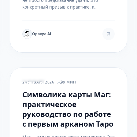
не просто предсказание удачи. Это
конкретный призыв к практике, к
бережной работе с материальным миром.
Как превратить эту энергию из карты в
реальный результат?
Оракул AI
ПРАКТИКА
24 ЯНВАРЯ 2026 Г.
9 МИН
Символика карты Маг:
практическое
руководство по работе
с первым арканом Таро
Маг — это не просто карта мастерства. Это