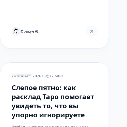
помогает распутать клубок фантазий,
страхов и нереалистичных ожиданий,
чтобы сделать ясный выбор в сложной
ситуации.
Оракул AI
ПРАКТИКА
24 ЯНВАРЯ 2026 Г.
12 МИН
Слепое пятно: как
расклад Таро помогает
увидеть то, что вы
упорно игнорируете
Разбор конкретного примера расклада