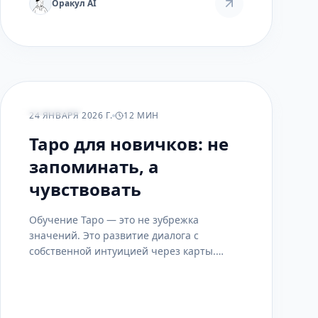
таком онлайн-занятии.
Оракул AI
ПРАКТИКА
24 ЯНВАРЯ 2026 Г.
12 МИН
Таро для новичков: не
запоминать, а
чувствовать
Обучение Таро — это не зубрежка
значений. Это развитие диалога с
собственной интуицией через карты.
Руководство для тех, кто хочет начать с
самого важного — с умения слушать и
слышать.