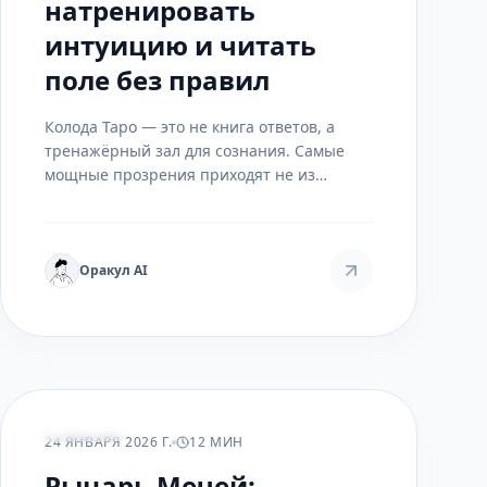
натренировать
интуицию и читать
поле без правил
Колода Таро — это не книга ответов, а
тренажёрный зал для сознания. Самые
мощные прозрения приходят не из
учебников, а из практики. Здесь собраны
упражнения, которые стирают границы
между картами и интуицией.
Оракул AI
ПРАКТИКА
24 ЯНВАРЯ 2026 Г.
12 МИН
Рыцарь Мечей: