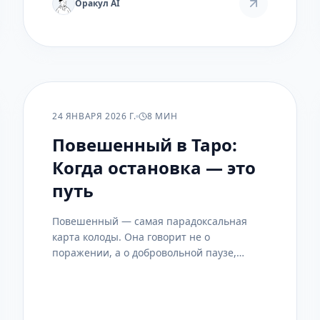
Оракул AI
ПРАКТИКА
24 ЯНВАРЯ 2026 Г.
8 МИН
Повешенный в Таро:
Когда остановка — это
путь
Повешенный — самая парадоксальная
карта колоды. Она говорит не о
поражении, а о добровольной паузе,
которая ведёт к прозрению. Это практика
сдачи контроля ради более глубокого
понимания.