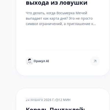
выхода из ловушки
Что делать, когда Восьмерка Мечей
выпадает как карта дня? Это не просто
символ ограничений, а приглашение к
особой практике осознания и
освобождения. Мы разберем, как работать
с этой энергией, превращая день
«заложника» в день прорыва.
Оракул AI
ПРАКТИКА
24 ЯНВАРЯ 2026 Г.
12 МИН
Король Пентаклей: