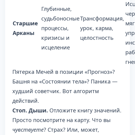
Ис
Глубинные,
чер
судьбоносные
Трансформация,
Старшие
мяг
процессы,
урок, карма,
Арканы
упр
кризисы и
целостность
инс
исцеление
раб
гне
Пятерка Мечей в позиции «Прогноз»?
Башня на «Состоянии тела»? Паника —
худший советчик. Вот алгоритм
действий.
Стоп. Дыши.
Отложите книгу значений.
Просто посмотрите на карту. Что вы
чувствуете
? Страх? Или, может,