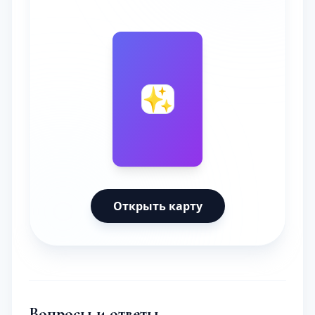
🔮
✨
Открыть карту
Вопросы и ответы