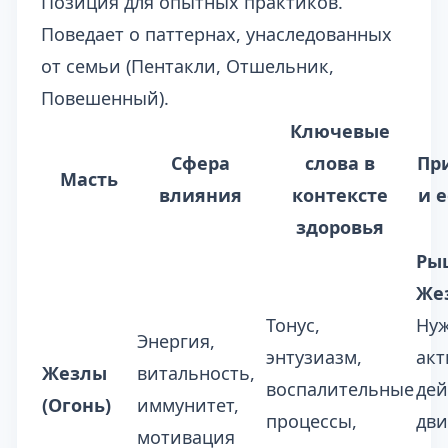
Позиция для опытных практиков.
Поведает о паттернах, унаследованных
от семьи (Пентакли, Отшельник,
Повешенный).
Ключевые
Сфера
слова в
Пр
Масть
влияния
контексте
и 
здоровья
Ры
Же
Тонус,
Ну
Энергия,
энтузиазм,
акт
Жезлы
витальность,
воспалительные
дей
(Огонь)
иммунитет,
процессы,
дви
мотивация