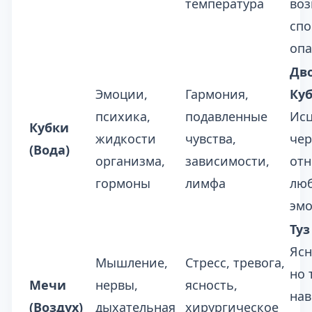
температура
воз
спо
опа
Дв
Эмоции,
Гармония,
Куб
психика,
подавленные
Ис
Кубки
жидкости
чувства,
чер
(Вода)
организма,
зависимости,
отн
гормоны
лимфа
люб
эмо
Туз
Ясн
Мышление,
Стресс, тревога,
но 
Мечи
нервы,
ясность,
на
(Воздух)
дыхательная
хирургическое