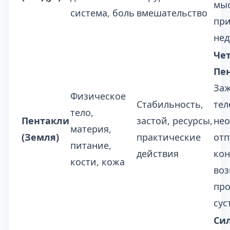
мыс
система, боль
вмешательство
пр
нед
Че
Пе
Заж
Физическое
Стабильность,
тел
тело,
Пентакли
застой, ресурсы,
не
материя,
(Земля)
практические
отп
питание,
действия
кон
кости, кожа
воз
про
сус
Сил