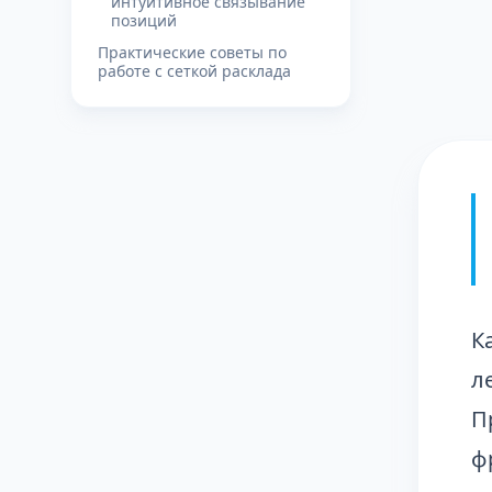
интуитивное связывание
позиций
Практические советы по
работе с сеткой расклада
К
л
П
ф