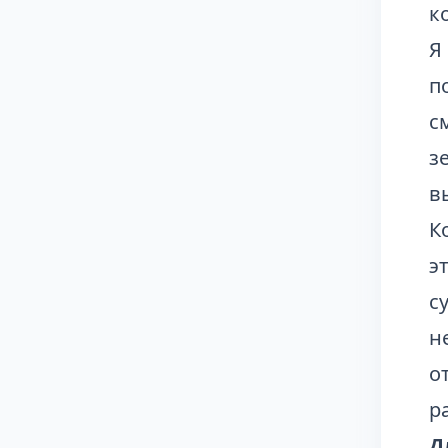
к
Я
п
с
з
в
К
э
с
н
о
р
Д