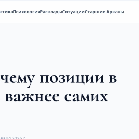
ктика
Психология
Расклады
Ситуации
Старшие Арканы
очему позиции в
ь важнее самих
нваря 2026 г.