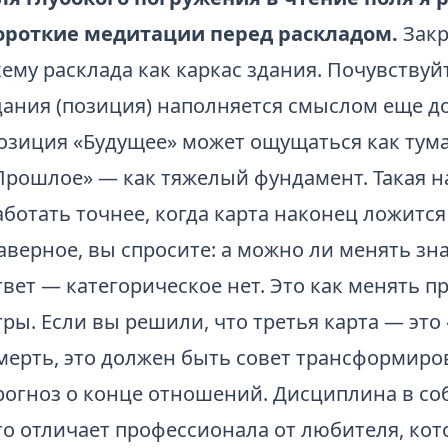
ороткие медитации перед раскладом.
Закр
хему расклада как каркас здания. Почувствуй
дания (позиция) наполняется смыслом еще до
озиция «Будущее» может ощущаться как тум
Прошлое» — как тяжелый фундамент. Такая н
аботать точнее, когда карта наконец ложится 
аверное, вы спросите: а можно ли менять зн
твет — категорическое нет. Это как менять 
гры. Если вы решили, что третья карта — это
мерть, это должен быть совет трансформирова
рогноз о конце отношений. Дисциплина в со
то отличает профессионала от любителя, кото