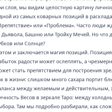
ри слоя, мы видим целостную картину личнос
дной из самых коварных позиций в расклада
Препятствие» или «Проблема». Часто люди жд
 Дьявола, Башню или Тройку Мечей. Но что д
убков или Солнце?
 этом и заключается магия позиций. Позиция
збыток радости может ослеплять, а чрезмерн
ожет стать препятствием для построения зр
ак в жизни: слишком много сахара портит бл
аланса между желаемым и действительным, э
ичность Весов в зеркале Таро: между холодн
ыбора
. Там мы подробно разбирали, как сло