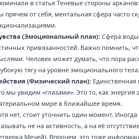
поминали в статье
Теневые стороны арканов: 
ы прячем от себя
, ментальная сфера часто с
ационализациями.
увства (Эмоциональный план):
Сфера воды,
стинных привязанностей. Важно помнить, что
ыслями. Человек может думать, что пора рас
лубокую тягу на уровне эмоционального тела
ействия (Физический план):
Единственная п
то мы увидим «глазами». Это то, как энергия 
атериальном мире в ближайшее время.
отя нет, стоит уточнить один момент. Иногд
казывать не на активность, а на её отсутствие
етверка Мечей). Впрочем, это тоже информац