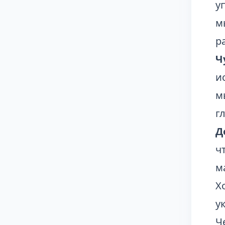
у
м
р
Ч
и
м
г
Д
ч
м
Х
у
Ч