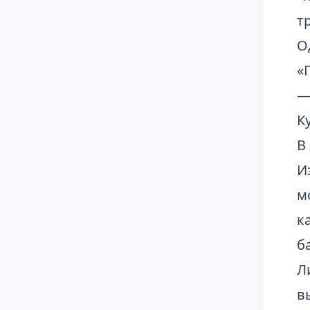
т
О
«
—
К
В
И
м
к
б
Л
в