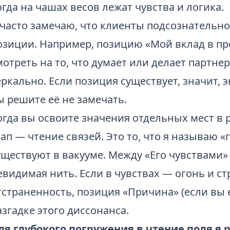
огда на чашах весов лежат чувства и логика.
 часто замечаю, что клиенты подсознательн
озиции. Например, позицию «Мой вклад в пр
мотреть на то, что думает или делает партнер
еркально. Если позиция существует, значит, э
ы решите её не замечать.
огда вы освоите значения отдельных мест в 
тап — чтение связей. Это то, что я называю 
уществуют в вакууме. Между «Его чувствами» 
евидимая нить. Если в чувствах — огонь и стр
тстраненность, позиция «Причина» (если вы 
азгадке этого диссонанса.
ля глубокого погружения в чтение поля я