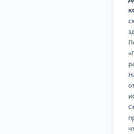
к
с
з
П
«
р
Н
о
и
С
п
ч