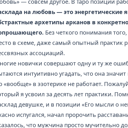
юбовь» — совсем другое. В Таро позиции раб
асклада на любовь — это энергетические 
бстрактные архетипы арканов в конкретн
опрошающего.
Без четкого понимания того,
есто в схеме, даже самый опытный практик р
ессвязных ассоциаций.
ногие новички совершают одну и ту же ошибк
ытаются интуитивно угадать, что она значит
о «вообще» в эзотерике не работает. Пожалу
оторый я усвоил за десять лет практики. Помн
асклад девушке, и в позиции «Его мысли о не
жасно испугался, начал пророчить расставани
казалось, что мужчина просто мучительно до