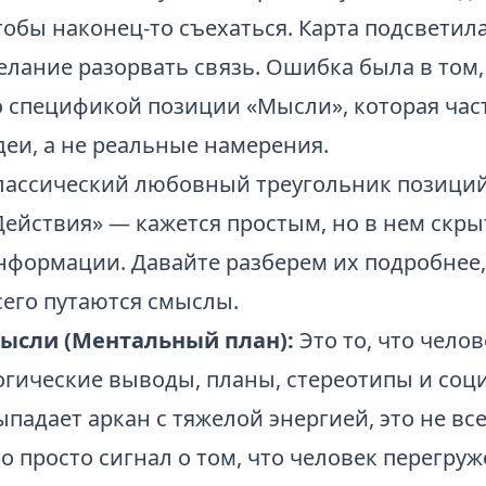
тобы наконец-то съехаться. Карта подсветила
елание разорвать связь. Ошибка была в том, 
о спецификой позиции «Мысли», которая ча
деи, а не реальные намерения.
лассический любовный треугольник позиций
Действия» — кажется простым, но в нем скр
нформации. Давайте разберем их подробнее,
сего путаются смыслы.
ысли (Ментальный план):
Это то, что челов
огические выводы, планы, стереотипы и соци
ыпадает аркан с тяжелой энергией, это не вс
то просто сигнал о том, что человек перегру