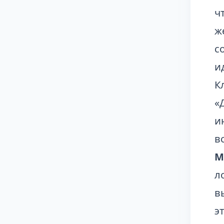
ч
ж
с
и
К
«
и
в
М
л
в
э