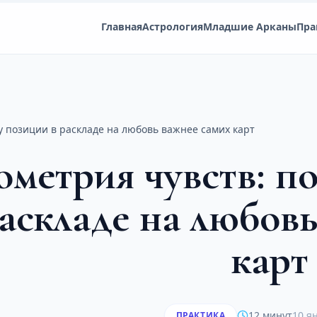
Главная
Астрология
Младшие Арканы
Пра
у позиции в раскладе на любовь важнее самих карт
ометрия чувств: п
аскладе на любов
карт
12 минут
10 я
ПРАКТИКА