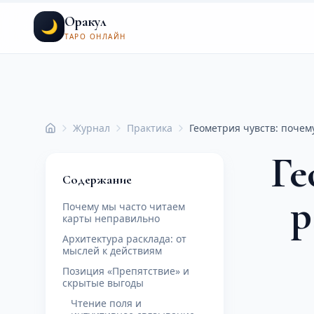
Оракул
🌙
ТАРО ОНЛАЙН
Журнал
Практика
Геометрия чувств: почем
Главная
Ге
Содержание
р
Почему мы часто читаем
карты неправильно
Архитектура расклада: от
мыслей к действиям
Позиция «Препятствие» и
скрытые выгоды
Чтение поля и