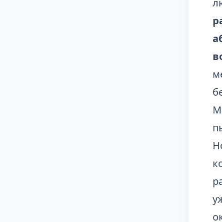
л
р
а
в
м
б
М
п
Н
к
р
у
о