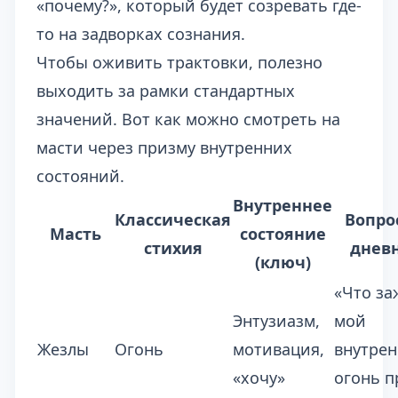
«почему?», который будет созревать где-
то на задворках сознания.
Чтобы оживить трактовки, полезно
выходить за рамки стандартных
значений. Вот как можно смотреть на
масти через призму внутренних
состояний.
Внутреннее
Классическая
Вопро
Масть
состояние
стихия
днев
(ключ)
«Что за
Энтузиазм,
мой
Жезлы
Огонь
мотивация,
внутре
«хочу»
огонь п