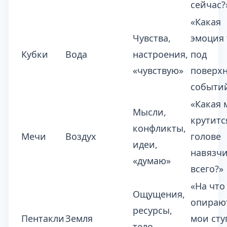
сейчас?
«Какая
Чувства,
эмоция 
Кубки
Вода
настроения,
под
«чувствую»
поверх
событи
«Какая 
Мысли,
крутитс
конфликты,
Мечи
Воздух
голове
идеи,
навязч
«думаю»
всего?»
«На что
Ощущения,
опираю
ресурсы,
Пентакли
Земля
мои сту
тело,