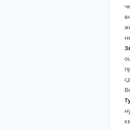
ч
в
ж
н
З
о
п
с
В
Т
н
к