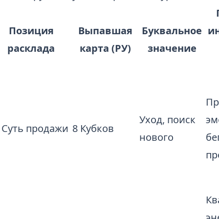
Позиция
Выпавшая
Буквальное
и
расклада
карта (РУ)
значение
Пр
Уход, поиск
эм
. Суть продажи
8 Кубков
нового
бе
пр
Кв
эн