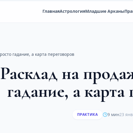
Главная
Астрология
Младшие Арканы
Пра
росто гадание, а карта переговоров
Расклад на продаж
гадание, а карта
9 мин
23 янв
ПРАКТИКА