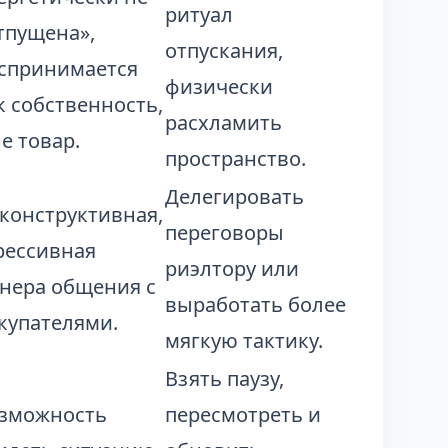
ритуал
тпущена»,
отпускания,
спринимается
физически
к собственность,
расхламить
не товар.
пространство.
Делегировать
конструктивная,
переговоры
рессивная
риэлтору или
нера общения с
выработать более
купателями.
мягкую тактику.
Взять паузу,
зможность
пересмотреть и