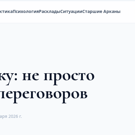
ктика
Психология
Расклады
Ситуации
Старшие Арканы
у: не просто
 переговоров
аря 2026 г.