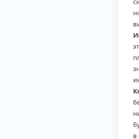
с
н
в
И
э
п
з
и
К
б
н
б
в