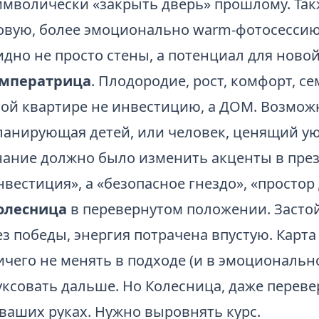
имволически «закрыть дверь» прошлому. Такж
овую, более эмоционально warm-фотосессию 
идно не просто стены, а потенциал для ново
мператрица
. Плодородие, рост, комфорт, се
той квартире не инвестицию, а ДОМ. Возможн
ланирующая детей, или человек, ценящий ую
нание должно было изменить акценты в през
нвестиция», а «безопасное гнездо», «простор 
олесница
в перевернутом положении. Застой
ез победы, энергия потрачена впустую. Карта
ичего не менять в подходе (и в эмоциональн
уксовать дальше. Но Колесница, даже переве
 ваших руках. Нужно выровнять курс.