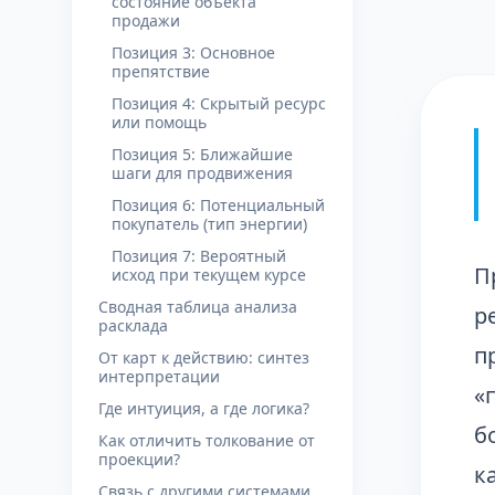
состояние объекта
продажи
Позиция 3: Основное
препятствие
Позиция 4: Скрытый ресурс
или помощь
Позиция 5: Ближайшие
шаги для продвижения
Позиция 6: Потенциальный
покупатель (тип энергии)
Позиция 7: Вероятный
П
исход при текущем курсе
Сводная таблица анализа
р
расклада
п
От карт к действию: синтез
интерпретации
«
Где интуиция, а где логика?
б
Как отличить толкование от
проекции?
к
Связь с другими системами