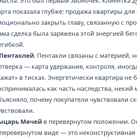
мысла. Это был первый звоночек. Клиентка ду
арта показала глубже: продажа квартиры для
моционально закрыть главу, связанную с пр
ама сделка была заряжена этой энергией бегс
егибкой.
 Пентаклей
. Пентакли связаны с материей,
етверка — карта удержания, контроля, иногд
зажат» в тисках. Энергетически квартира не 
оспринималась как часть наследства, некий м
бъясняло, почему покупатели чувствовали с
увствовали.
ыцарь Мечей
в перевернутом положении. Ос
 перевернутом виде — это неконструктивная 