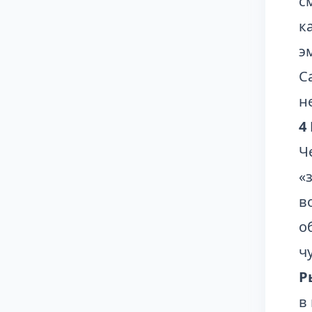
с
к
э
С
н
4
Ч
«
в
о
ч
Р
в