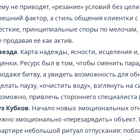
ему не приводят, «резание» условий без цели
нешний фактор, а стиль общения клиентки с 
есткие, принципиальные споры по мелочам, 
е продавая её как актив.
везда
. Карта надежды, ясности, исцеления и
ценки. Ресурс был в том, чтобы сменить пара
родаже битву, а увидеть возможность для об
делать паузу, «очистить воду», взглянуть на
озможно, привлечь стороннего специалиста (
уз Кубков
. Начало новых эмоциональных отн
ужно эмоционально «перезарядить» объект. 
вартире небольшой ритуал отпускания: побл