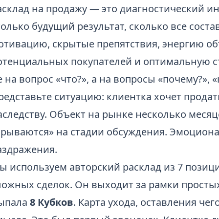
асклад на продажу — это диагностический ин
только будущий результат, сколько все сост
отивацию, скрытые препятствия, энергию об
отенциальных покупателей и оптимальную ст
е на вопрос «что?», а на вопросы «почему?», «
редставьте ситуацию: клиентка хочет продат
аследству. Объект на рынке несколько месяце
срываются» на стадии обсуждения. Эмоциона
аздражения.
ы используем авторский расклад из 7 позици
ложных сделок. Он выходит за рамки простых
ыпала
8 Кубков
. Карта ухода, оставления чег