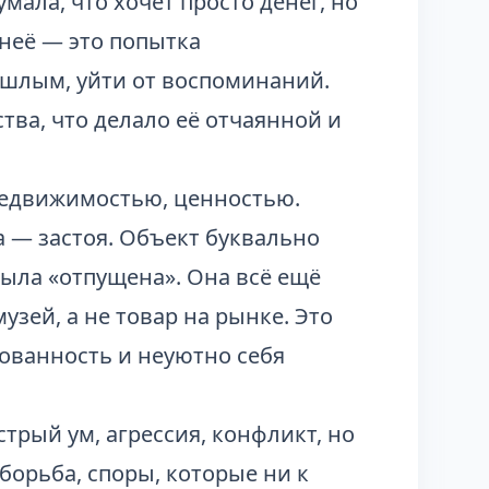
мала, что хочет просто денег, но
 неё — это попытка
ошлым, уйти от воспоминаний.
тва, что делало её отчаянной и
 недвижимостью, ценностью.
а — застоя. Объект буквально
была «отпущена». Она всё ещё
узей, а не товар на рынке. Это
кованность и неуютно себя
трый ум, агрессия, конфликт, но
борьба, споры, которые ни к