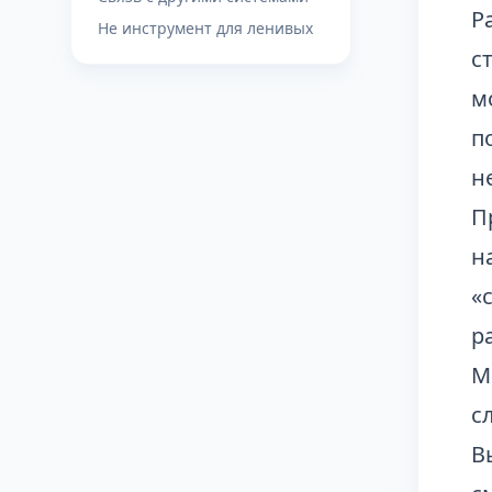
Р
Не инструмент для ленивых
с
м
п
н
П
н
«
р
М
с
В