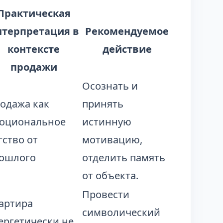
Практическая
нтерпретация в
Рекомендуемое
контексте
действие
продажи
Осознать и
одажа как
принять
оциональное
истинную
гство от
мотивацию,
ошлого
отделить память
от объекта.
Провести
артира
символический
ергетически не