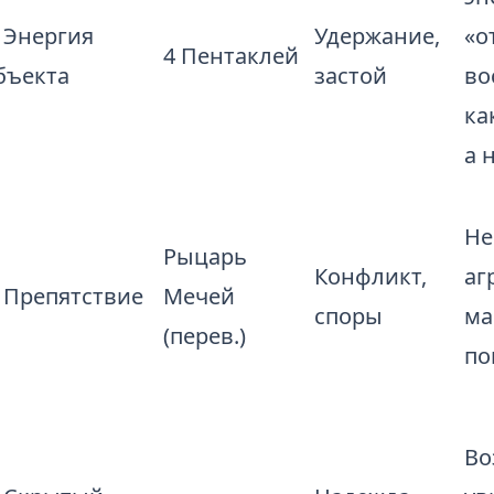
. Энергия
Удержание,
«о
4 Пентаклей
бъекта
застой
во
ка
а 
Не
Рыцарь
Конфликт,
аг
. Препятствие
Мечей
споры
ма
(перев.)
по
Во