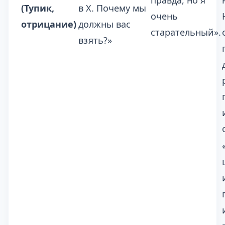
правда, но я
(Тупик,
в Х. Почему мы
очень
отрицание)
должны вас
старательный».
взять?»