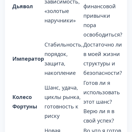
зависимость,
Дьявол
финансовой
«золотые
привычки
наручники»
пора
освободиться?
Стабильность,
Достаточно ли
порядок,
в моей жизни
Император
защита,
структуры и
накопление
безопасности?
Готов ли я
Шанс, удача,
использовать
Колесо
циклы рынка,
этот шанс?
Фортуны
готовность к
Верю ли я в
риску
свой успех?
Новая
Во что я готов