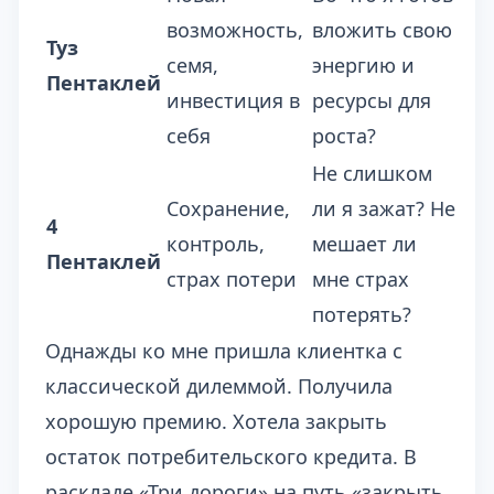
возможность,
вложить свою
Туз
семя,
энергию и
Пентаклей
инвестиция в
ресурсы для
себя
роста?
Не слишком
Сохранение,
ли я зажат? Не
4
контроль,
мешает ли
Пентаклей
страх потери
мне страх
потерять?
Однажды ко мне пришла клиентка с
классической дилеммой. Получила
хорошую премию. Хотела закрыть
остаток потребительского кредита. В
раскладе «Три дороги» на путь «закрыть