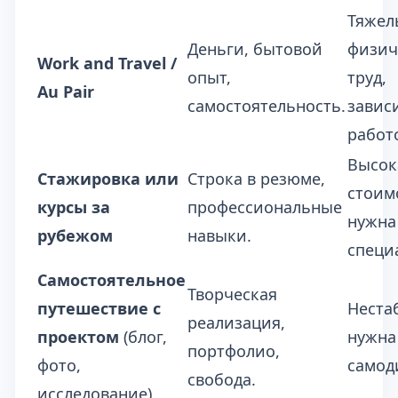
Тяжел
Деньги, бытовой
физич
Work and Travel /
опыт,
труд,
Au Pair
самостоятельность.
завис
работ
Высок
Стажировка или
Строка в резюме,
стоим
курсы за
профессиональные
нужна
рубежом
навыки.
специ
Самостоятельное
Творческая
путешествие с
Неста
реализация,
проектом
(блог,
нужна
портфолио,
фото,
самод
свобода.
исследование)