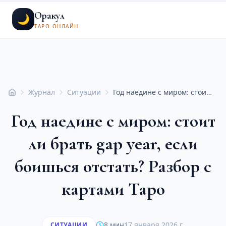
Оракул
🌙
ТАРО ОНЛАЙН
Журнал
Ситуации
Год наедине с миром: стоит ли брать gap year, если боишься отстать? Разбор с картами Таро
Главная
Год наедине с миром: стоит
ли брать gap year, если
боишься отстать? Разбор с
картами Таро
8 мин
17 января 2026 г.
СИТУАЦИИ