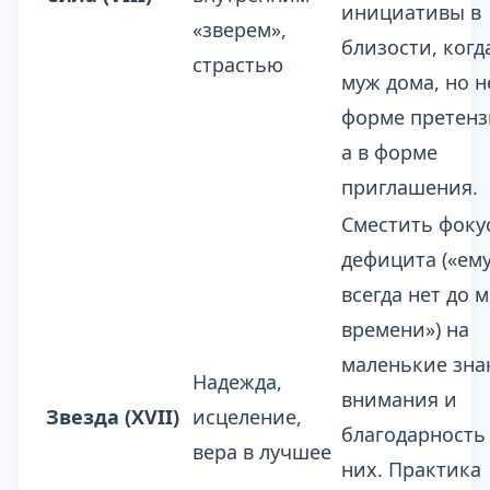
инициативы в
«зверем»,
близости, когд
страстью
муж дома, но н
форме претенз
а в форме
приглашения.
Сместить фокус
дефицита («ем
всегда нет до 
времени») на
маленькие зна
Надежда,
внимания и
Звезда (XVII)
исцеление,
благодарность
вера в лучшее
них. Практика