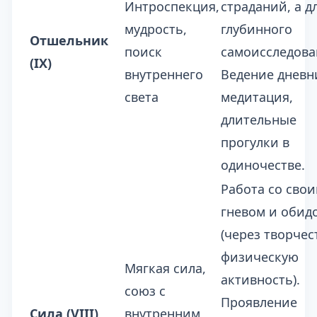
Интроспекция,
страданий, а д
мудрость,
глубинного
Отшельник
поиск
самоисследова
(IX)
внутреннего
Ведение дневн
света
медитация,
длительные
прогулки в
одиночестве.
Работа со сво
гневом и обид
(через творчес
физическую
Мягкая сила,
активность).
союз с
Проявление
Сила (VIII)
внутренним