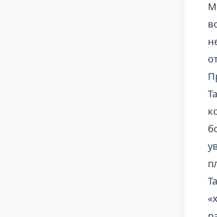
М
в
н
о
П
Т
к
б
у
п
Т
«
р