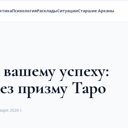
ктика
Психология
Расклады
Ситуации
Старшие Арканы
 вашему успеху:
рез призму Таро
варя 2026 г.