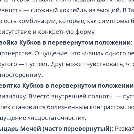
евность — сложный коктейль из эмоций. В Та
о есть комбинации, которые, как симптомы б
рисутствие и конкретную форму.
войка Кубков в перевернутом положении:
артнерстве. Ощущение, что «чаша» одного пе
ругого — пустеет. Друг может чувствовать, 
дносторонним.
евятка Кубков в перевернутом положении
аизнанку. Вместо внутренней полноты — пус
спех становится болезненным контрастом, 
щущение «недостаточности».
ыцарь Мечей (часто перевернутый):
Резкая