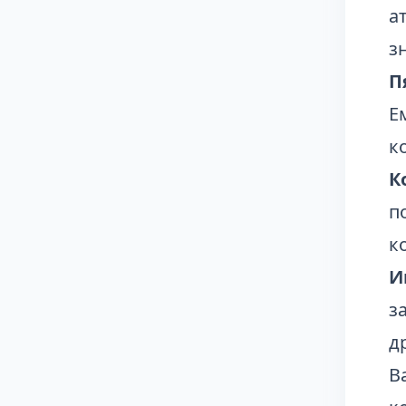
а
з
П
Е
к
К
п
к
И
з
д
В