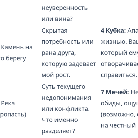
неуверенность
или вина?
Скрытая
4 Кубка:
Апа
потребность или
жизнью. Ваш
. Камень на
рана друга,
который ему
го берегу
которую задевает
отворачивае
мой рост.
справиться.
Суть текущего
7 Мечей:
Не
недопонимания
. Река
обиды, ощу
или конфликта.
пропасть)
(возможно, 
Что именно
на честный 
разделяет?