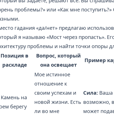
оторый вы задаете, решают все. Вы спрашивае
орень проблемы?» или «Как мне поступить?»
азными.
место гадания «да/нет» предлагаю использов
оторый я называю «Мост через пропасть». Ег
рхитектуру проблемы и найти точки опоры дл
Позиция в
Вопрос, который
Пример кар
раскладе
она освещает
Мое истинное
отношение к
своим успехам и
Сила:
Ваша 
. Камень на
новой жизни. Есть
возможно, в
оем берегу
ли во мне
может подав