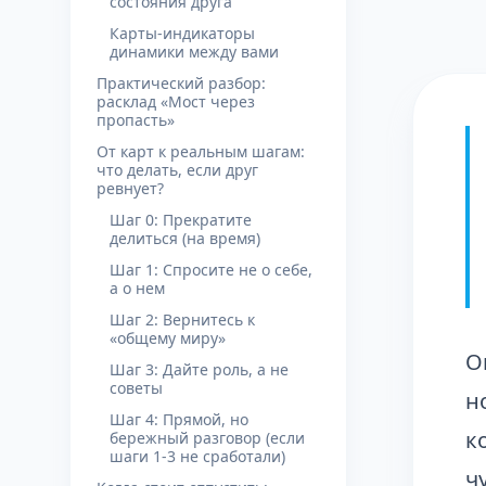
состояния друга
Карты-индикаторы
динамики между вами
Практический разбор:
расклад «Мост через
пропасть»
От карт к реальным шагам:
что делать, если друг
ревнует?
Шаг 0: Прекратите
делиться (на время)
Шаг 1: Спросите не о себе,
а о нем
Шаг 2: Вернитесь к
«общему миру»
О
Шаг 3: Дайте роль, а не
советы
н
Шаг 4: Прямой, но
к
бережный разговор (если
шаги 1-3 не сработали)
ч