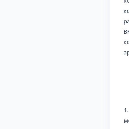
к
к
р
В
к
а
1
м