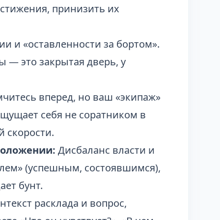
остижения, принизить их
ии и «оставленности за бортом».
ы — это закрытая дверь, у
читесь вперед, но ваш «экипаж»
ощущает себя не соратником в
й скорости.
положении:
Дисбаланс власти и
елем» (успешным, состоявшимся),
ает бунт.
нтекст расклада и вопрос,