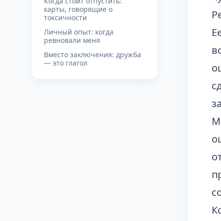
Когда стоит отпустить:
карты, говорящие о
Р
токсичности
Е
Личный опыт: когда
ревновали меня
в
Вместо заключения: дружба
— это глагол
о
с
з
М
о
о
п
с
К