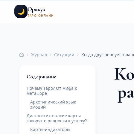
Оракул
🌙
ТАРО ОНЛАЙН
Журнал
Ситуации
Когда друг ревнует к ва
Главная
Ко
Содержание
ра
Почему Таро? От мифа к
метафоре
Архетипический язык
эмоций
Диагностика: какие карты
говорят о ревности к успеху?
Карты-индикаторы