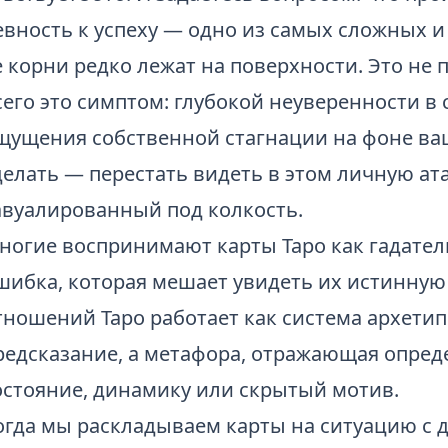
евность к успеху — одно из самых сложных и
е корни редко лежат на поверхности. Это не 
сего это симптом: глубокой неуверенности в
щущения собственной стагнации на фоне ваш
делать — перестать видеть в этом личную ата
авуалированный под колкость.
ногие воспринимают карты Таро как гадател
шибка, которая мешает увидеть их истинную 
тношений Таро работает как система архетип
редсказание, а метафора, отражающая опред
остояние, динамику или скрытый мотив.
огда мы раскладываем карты на ситуацию с д