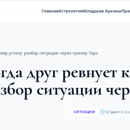
Главная
Астрология
Младшие Арканы
Пра
шему успеху: разбор ситуации через призму Таро
гда друг ревнует к
збор ситуации че
12 мин
16 ян
СИТУАЦИИ