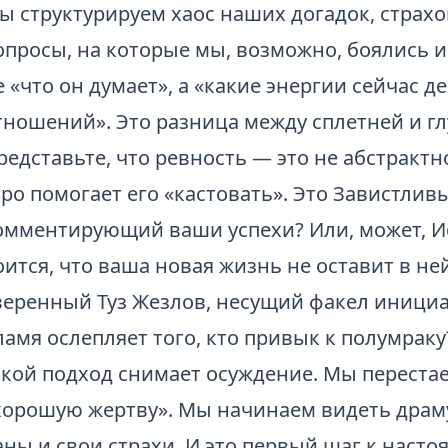
ы структурируем хаос наших догадок, страх
опросы, на которые мы, возможно, боялись 
е «что он думает», а «какие энергии сейчас 
тношений». Это разница между сплетней и г
редставьте, что ревность — это не абстрактно
аро помогает его «кастовать». Это Завистли
омментирующий ваши успехи? Или, может, И
оится, что ваша новая жизнь не оставит в не
веренный
Туз Жезлов
, несущий факел инициа
ламя ослепляет того, кто привык к полумраку
акой подход снимает осуждение. Мы переста
хорошую жертву». Мы начинаем видеть драму,
аны и свои страхи. И это первый шаг к наст