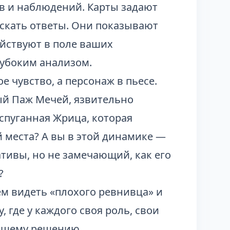
ов и наблюдений. Карты задают
искать ответы. Они показывают
действуют в поле ваших
лубоким анализом.
е чувство, а персонаж в пьесе.
вый Паж Мечей, язвительно
спуганная Жрица, которая
й места? А вы в этой динамике —
тивы, но не замечающий, как его
?
ем видеть «плохого ревнивца» и
 где у каждого своя роль, свои
оящему решению.