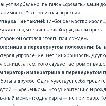
такует вербально, пытаясь «срезать» ваши д
начимость. Это защитная агрессия.
ятерка Пентаклей:
Глубокое чувство изоляц
му кажется, что ваш новый круг, ваши проект
оторой он остался стоять под дождем.
олесница в перевернутом положении:
Вы м
отерял управление. Нет синхронности. Друг 
олеснице, а тем, кого сдувает ветром от ваше
мператор/Императрица в перевернутом 
аботы в дружбе. Один чувствует себя «родит
ругой — «ребенком». Это унизительно и рожд
ажный момент: одна карта — не приговор. Ко