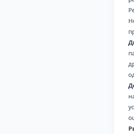
Р
Н
п
Д
п
д
о
Д
н
у
о
Р