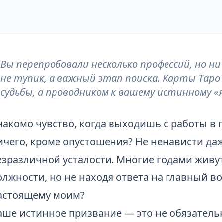
Вы перепробовали несколько профессий, но н
не тупик, а важный этап поиска. Карты Тар
судьбы, а проводником к вашему истинному 
накомо чувство, когда выходишь с работы в
ичего, кроме опустошения? Не ненависти даже
езразличной усталости. Многие годами живут
олжности, но не находя ответа на главный воп
астоящему моим?
аше истинное призвание — это не обязатель