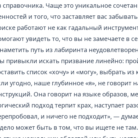
з справочника. Чаще это уникальное сочета
енностей и того, что заставляет вас забывать
оиске работают не как гадальный инструмент,
омогают увидеть то, что вы не замечаете в с
 наметить путь из лабиринта неудовлетворе
ы привыкли искать призвание линейно: про
оставить список «хочу» и «могу», выбрать из
сли угодно, наше глубинное «я», не говорит
нструкций. Она говорит на языке образов, м
огический подход терпит крах, наступает раз
ерепробовал, и ничего не подходит», — думае
 дело может быть в том, что вы ищете не та