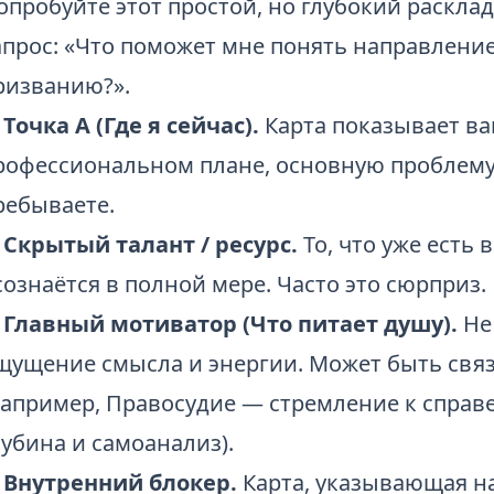
опробуйте этот простой, но глубокий расклад
апрос: «Что поможет мне понять направлени
ризванию?».
. Точка А (Где я сейчас).
Карта показывает ва
рофессиональном плане, основную проблему 
ребываете.
. Скрытый талант / ресурс.
То, что уже есть 
сознаётся в полной мере. Часто это сюрприз.
. Главный мотиватор (Что питает душу).
Не 
щущение смысла и энергии. Может быть связ
например, Правосудие — стремление к спра
лубина и самоанализ).
. Внутренний блокер.
Карта, указывающая на