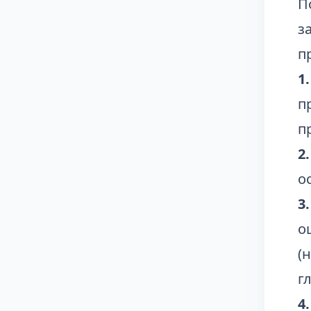
П
з
п
1
п
п
2
о
3
о
(
г
4