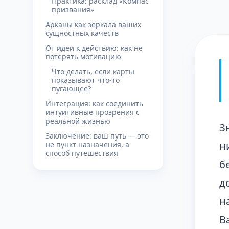
Практика: расклад «Компас
призвания»
Арканы как зеркала ваших
сущностных качеств
От идеи к действию: как не
потерять мотивацию
Что делать, если карты
показывают что-то
пугающее?
Интеграция: как соединить
интуитивные прозрения с
реальной жизнью
З
Заключение: ваш путь — это
н
не пункт назначения, а
способ путешествия
б
д
н
В