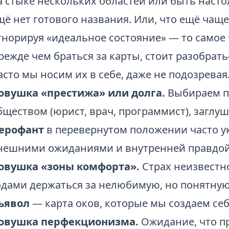
а стыке нескольких областей или быть насто
щё нет готового названия. Или, что ещё чащ
гнорируя «идеальное состояние» — то самое 
режде чем браться за карты, стоит разобрат
асто мы носим их в себе, даже не подозревая
овушка «престижа» или долга.
Выбираем п
бществом (юрист, врач, программист), заглуш
ерофант
в перевернутом положении часто у
нешними ожиданиями и внутренней правдой
овушка «зоны комфорта».
Страх неизвестно
одами держаться за нелюбимую, но понятную
ьявол
— карта оков, которые мы создаем себ
овушка перфекционизма.
Ожидание, что п