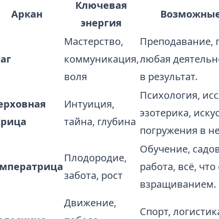
Ключевая
Аркан
Возможные
энергия
Мастерство,
Преподавание, 
аг
коммуникация,
любая деятельно
воля
в результат.
Психология, исс
ерховная
Интуиция,
эзотерика, искус
рица
тайна, глубина
погружения в н
Обучение, садо
Плодородие,
мператрица
работа, всё, чт
забота, рост
взращиванием.
Движение,
Спорт, логисти