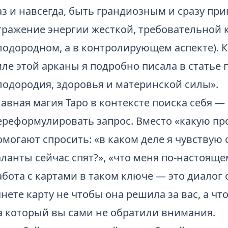
аз и навсегда, быть грандиозным и сразу при
тражение энергии жесткой, требовательной
лодородном, а в контролирующем аспекте). 
иле этой арканы я подробно писала в статье
лодородия, здоровья и материнской силы»
.
лавная магия Таро в контексте поиска себя — 
ереформулировать запрос. Вместо «какую пр
омогают спросить: «в каком деле я чувствую
аланты сейчас спят?», «что меня по-настояще
абота с картами в таком ключе — это диалог
янете карту не чтобы она решила за вас, а ч
а который вы сами не обратили внимания.