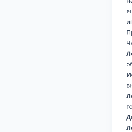
н
е
и
П
Ч
Л
о
И
в
Л
г
Д
Л