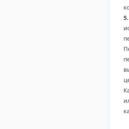
к
5
и
п
П
п
в
ц
К
и
к