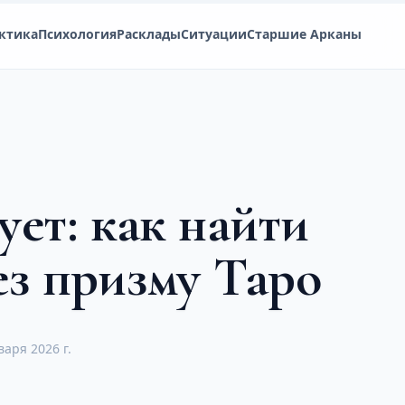
ктика
Психология
Расклады
Ситуации
Старшие Арканы
ует: как найти
ез призму Таро
варя 2026 г.