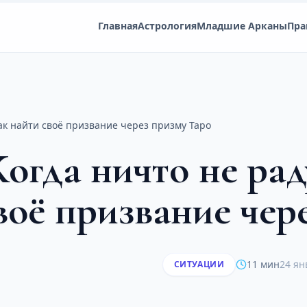
Главная
Астрология
Младшие Арканы
Пра
как найти своё призвание через призму Таро
огда ничто не рад
воё призвание чер
11 мин
24 ян
СИТУАЦИИ