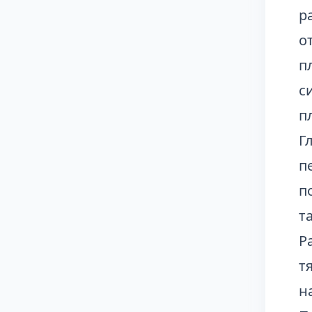
р
о
п
с
п
Г
п
п
т
Р
т
н