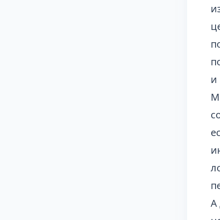
и
ц
п
п
и
М
с
е
и
л
п
А