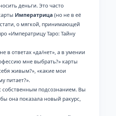
носить деньги. Это часто
 карты
Императрица
(но не в её
Кстати, о мягкой, принимающей
 про
«Императрицу Таро: Тайну
не в ответах «да/нет», а в умении
офессию мне выбрать?» карты
 себя живым?», «какие мои
му питает?».
 с собственным подсознанием. Вы
тобы она показала новый ракурс,