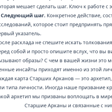
оторая мешает сделать шаг. Ключ к работе с 
. Следующий шаг.
Конкретное действие, сос
сследований, которое стоит предпринять прям
ервый указатель.
осле расклада не спешите искать толковани
еред собой и просто опишите вслух, что вы 
ызывают образы? С чем в вашей жизни это м
енные инсайты приходят именно из этой ли
аждая карта Старших Арканов — это архетип
ли типа личности. Иногда наше призвание кро
акой архетип мы призваны воплощать в мире
Старшие Арканы и связанные с н