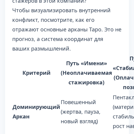
стажеров в этой компании?
Чтобы визуализировать внутренний
конфликт, посмотрите, как его
отражают основные арканы Таро. Это не
прогноз, а система координат для
ваших размышлений.
П
Путь «Имени»
«Стаби
Критерий
(Неоплачиваемая
(Опла
стажировка)
поз
Пентак
Повешенный
Доминирующий
(матер
(жертва, пауза,
Аркан
стабиль
новый взгляд)
рост на