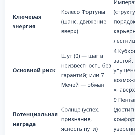
Импера
Колесо Фортуны
(структу
Ключевая
(шанс, движение
порядок
энергия
вверх)
карьер
лестниц
4 Кубко
Шут (0) — шаг в
застой,
неизвестность без
Основной риск
упущен
гарантий; или 7
возмож
Мечей — обман
«наверх
9 Пента
Солнце (успех,
(достиг
Потенциальная
признание,
комфор
награда
ясность пути)
уверенн