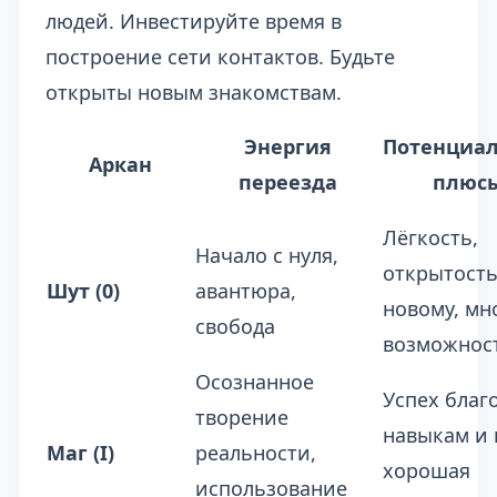
людей. Инвестируйте время в
построение сети контактов. Будьте
открыты новым знакомствам.
Энергия
Потенциа
Аркан
переезда
плюс
Лёгкость,
Начало с нуля,
открытост
Шут (0)
авантюра,
новому, мн
свобода
возможнос
Осознанное
Успех благ
творение
навыкам и 
Маг (I)
реальности,
хорошая
использование