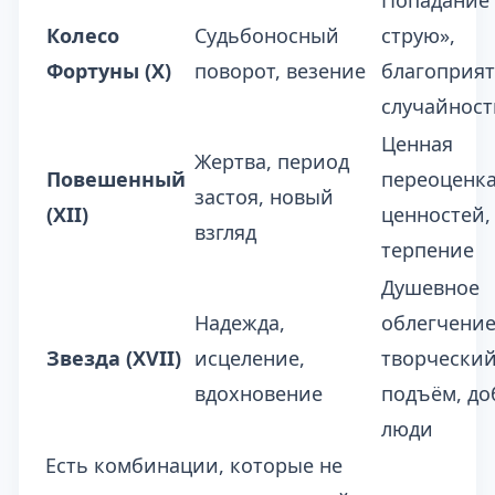
Попадание 
Колесо
Судьбоносный
струю»,
Фортуны (X)
поворот, везение
благоприя
случайност
Ценная
Жертва, период
Повешенный
переоценк
застоя, новый
(XII)
ценностей,
взгляд
терпение
Душевное
Надежда,
облегчение
Звезда (XVII)
исцеление,
творчески
вдохновение
подъём, д
люди
Есть комбинации, которые не