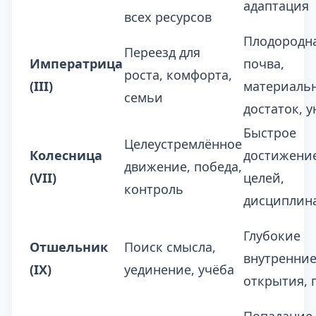
адаптация
всех ресурсов
Плодородн
Переезд для
Императрица
почва,
роста, комфорта,
(III)
материаль
семьи
достаток, 
Быстрое
Целеустремлённое
Колесница
достижени
движение, победа,
(VII)
целей,
контроль
дисциплин
Глубокие
Отшельник
Поиск смысла,
внутренни
(IX)
уединение, учёба
открытия, 