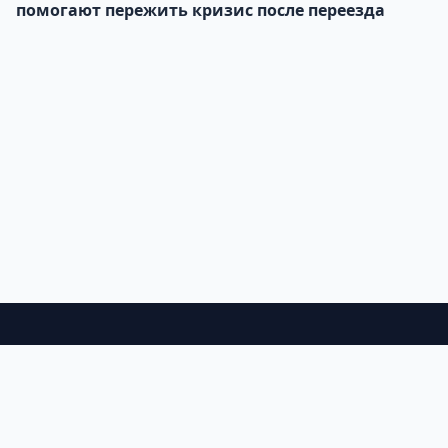
помогают пережить кризис после переезда
©
2026
Оракул. Все права защищены.
О нас
Конфиденциальность
Условия
Контакты