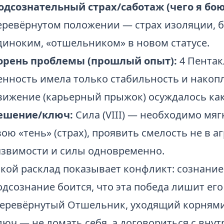
одсознательный страх/саботаж (чего я бою
еревёрнутом положении — страх изоляции, бо
диноким, «отшельником» в новом статусе.
орень проблемы (прошлый опыт):
4 Пентак
енность имела только стабильность и накоп
вижение (карьерный прыжок) осуждалось ка
ешение/ключ:
Сила (VIII) — необходимо мяг
вою «тень» (страх), проявить смелость не в а
язвимости и силы одновременно.
акой расклад показывает конфликт: сознание 
одсознание боится, что эта победа лишит е
перевёрнутый Отшельник, уходящий корнями 
люч — не ломать себя, а договориться с внут