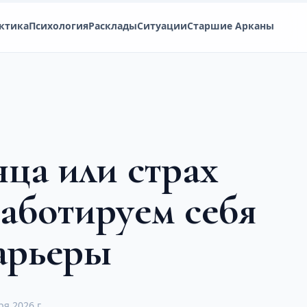
ктика
Психология
Расклады
Ситуации
Старшие Арканы
ца или страх
саботируем себя
карьеры
ря 2026 г.