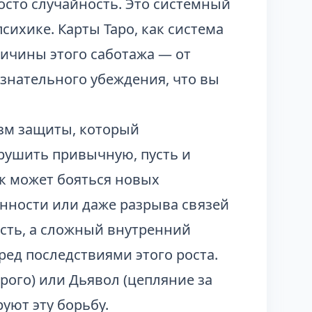
росто случайность. Это системный
сихике. Карты Таро, как система
ичины этого саботажа — от
знательного убеждения, что вы
зм защиты, который
арушить привычную, пусть и
к может бояться новых
нности или даже разрыва связей
ость, а сложный внутренний
ед последствиями этого роста.
рого) или Дьявол (цепляние за
уют эту борьбу.