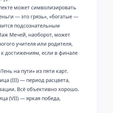
спекте может символизировать
еньги — это грязь», «богатые —
овится подсознательным
Паж Мечей, наоборот, может
рогого учителя или родителя,
 к достижениям, если в финале
ень на пути» из пяти карт.
ца (III) — период расцвета,
зации. Всё объективно хорошо.
ца (VII) — яркая победа,