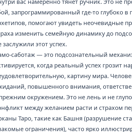
нутри вас намеренно тянет ручник. Это не п
бой, запрограммированный где-то глубоко в п
рхетипов, помогают увидеть неочевидные пр
траха изменить семейную динамику до подсо
е заслужили этот успех.
амо-саботаж — это подсознательный механи
ктивируется, когда реальный успех грозит н
еудовлетворительную, картину мира. Челове
жиданий, повышенного внимания, ответстве
 прежним окружением. Это не лень и не глуп
онфликт между желанием расти и страхом пер
рканы Таро, такие как Башня (разрушение ста
накомые ограничения), часто ярко иллюстрир