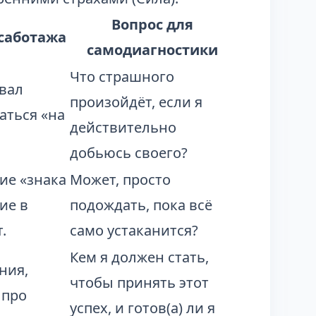
Вопрос для
саботажа
самодиагностики
Что страшного
вал
произойдёт, если я
аться «на
действительно
добьюсь своего?
ие «знака
Может, просто
ие в
подождать, пока всё
.
само устаканится?
Кем я должен стать,
ния,
чтобы принять этот
 про
успех, и готов(а) ли я