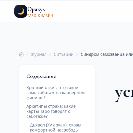
Оракул
🌙
ТАРО ОНЛАЙН
Журнал
Ситуации
Синдром самозванца или
Главная
Содержание
ус
Краткий ответ: что такое
само-саботаж на карьерном
финише?
Архетипы страха: какие
карты Таро говорят о
саботаже?
Дьявол (XV аркан): оковы
комфортной несвободы