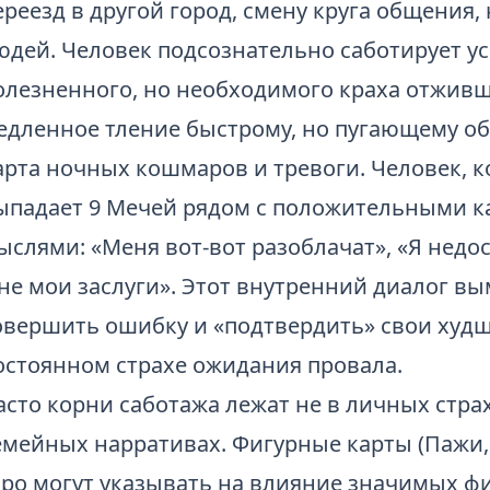
ереезд в другой город, смену круга общения
юдей. Человек подсознательно саботирует ус
олезненного, но необходимого краха отживш
едленное тление быстрому, но пугающему о
арта ночных кошмаров и тревоги. Человек, к
ыпадает 9 Мечей рядом с положительными ка
ыслями: «Меня вот-вот разоблачат», «Я недос
 не мои заслуги». Этот внутренний диалог в
овершить ошибку и «подтвердить» свои худш
остоянном страхе ожидания провала.
асто корни саботажа лежат не в личных стра
емейных нарративах. Фигурные карты (Пажи,
аро могут указывать на влияние значимых фи