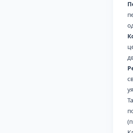
П
п
о
К
ц
д
Р
с
у
Т
п
(
К