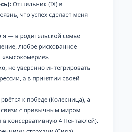
сь):
Отшельник (IX) в
язнь, что успех сделает меня
ля — в родительской семье
ление, любое рискованное
к «высокомерие».
ко, но уверенно интегрировать
грессии, а в принятии своей
рвётся к победе (Колесница), а
го связи с привычным миром
в консервативную 4 Пентаклей).
ренними страхами (Сила).