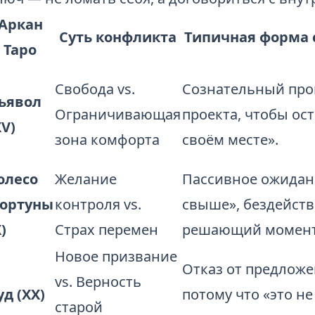
Аркан
Суть конфликта
Типичная форма 
Таро
Свобода vs.
Сознательный про
ьявол
Ограничивающая
проекта, чтобы ост
XV)
зона комфорта
своём месте».
олесо
Желание
Пассивное ожидан
ортуны
контроля vs.
свыше», бездейств
)
Страх перемен
решающий момент
Новое призвание
Отказ от предложе
vs. Верность
уд (XX)
потому что «это не
старой