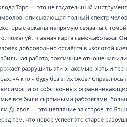
олода Таро — это не гадательный инструмент
имволов, описывающая полный спектр челов
екоторые арканы напрямую связаны с темой 
то, пожалуй, главная карта само-саботажа. О
еловек добровольно остаётся в «золотой кле
табильная работа, токсичные отношения или 
грожает разрушить эти знакомые, хоть и те
трах: «А кто я буду без этих оков? Справлюсь 
ависимости от собственных ограничивающих
емье все были скромными работягами, больши
сли Дьявол — это цепляние за старое, то Ба
еред тем, что новое успеет это старое разр