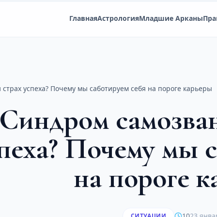
Главная
Астрология
Младшие Арканы
Пра
 страх успеха? Почему мы саботируем себя на пороге карьеры
Синдром самозван
пеха? Почему мы 
на пороге 
10
23 янва
СИТУАЦИИ