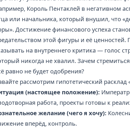
апример, Король Пентаклей в негативном а
тца или начальника, который внушил, что «д
оры». Достижение финансового успеха стан
редательством этой фигуры и её ценностей. 
казывать на внутреннего критика — голос ст
оторый никогда не хвалил. Зачем стремиться
сё равно не будет одобрения?
авайте рассмотрим гипотетический расклад «Т
итуация (настоящее положение):
Императри
лодотворная работа, проекты готовы к реали
ознательное желание (чего я хочу):
Колесни
вижение вперёд, контроль.