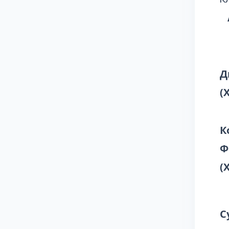
Д
(
К
Ф
(X
С