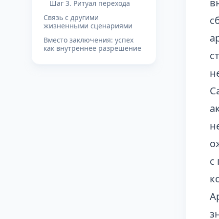
в
Шаг 3. Ритуал перехода
Связь с другими
с
жизненными сценариями
а
Вместо заключения: успех
как внутреннее разрешение
с
н
С
а
н
о
с
к
А
з