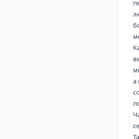
п
л
б
м
К
в
м
а
с
п
Ч
с
Т