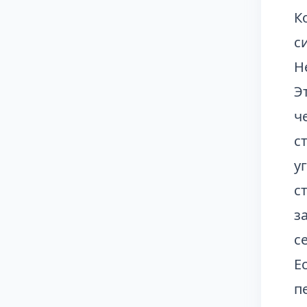
К
с
Н
Э
ч
с
у
с
з
с
Е
п