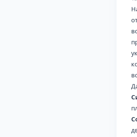
Н
о
в
п
у
к
в
Д
С
п
С
д