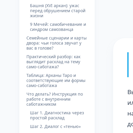
Башня (XVI аркан): ужас
перед обрушением старой
жизни
9 Мечей: самобичевание и
синдром самозванца
Семейные сценарии и карты
двора: чьи голоса звучат у
вас в голове?
Практический разбор: как
выглядит расклад на тему
само-саботажа?
Таблица: Арканы Таро и
соответствующие им формы
само-саботажа
В
Что делать? Инструкция по
работе с внутренним
и
саботажником
н
Шаг 1. Диагностика через
простой расклад
д
Шаг 2. Диалог с «тенью»