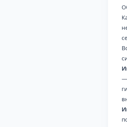
О
К
н
с
В
с
И
—
г
в
И
п