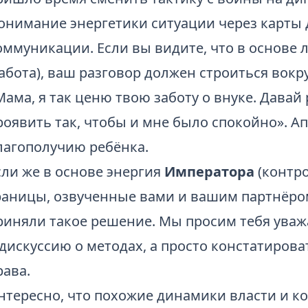
онимание энергетики ситуации через карты
оммуникации. Если вы видите, что в основе 
забота), ваш разговор должен строиться вокр
Мама, я так ценю твою заботу о внуке. Давай
роявить так, чтобы и мне было спокойно». А
лагополучию ребёнка.
сли же в основе энергия
Императора
(контро
раницы, озвученные вами и вашим партнёром
риняли такое решение. Мы просим тебя уважа
 дискуссию о методах, а просто констатиров
рава.
нтересно, что похожие динамики власти и к