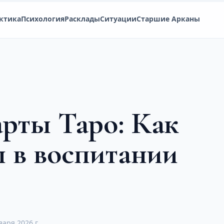
ктика
Психология
Расклады
Ситуации
Старшие Арканы
арты Таро: Как
ы в воспитании
й
варя 2026 г.