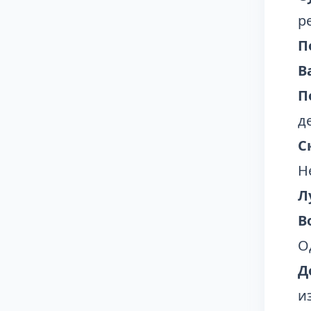
р
П
В
П
д
С
Н
Л
В
О
Д
и