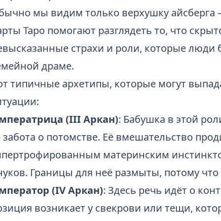
бычно мы видим только верхушку айсберга —
арты Таро помогают разглядеть то, что скры
евысказанные страхи и роли, которые люди 
емейной драме.
от типичные архетипы, которые могут выпада
итуации:
мператрица (III Аркан)
: Бабушка в этой рол
 забота о потомстве. Её вмешательство прод
ипертрофированным материнским инстинктом
нуков. Границы для неё размыты, потому что 
мператор (IV Аркан)
: Здесь речь идёт о кон
озиция возникает у свекрови или тещи, кот