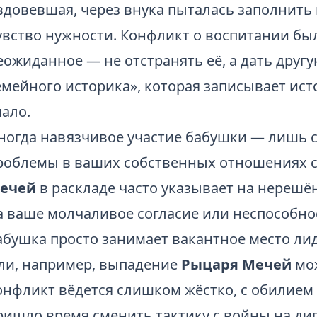
вдовевшая, через внука пыталась заполнить п
увство нужности. Конфликт о воспитании б
еожиданное — не отстранять её, а дать другу
емейного историка», которая записывает ист
пало.
ногда навязчивое участие бабушки — лишь 
роблемы в ваших собственных отношениях с
ечей
в раскладе часто указывает на нерешё
а ваше молчаливое согласие или неспособн
абушка просто занимает вакантное место лид
ли, например, выпадение
Рыцаря Мечей
мож
онфликт вёдется слишком жёстко, с обилием 
ришло время сменить тактику с войны на ди