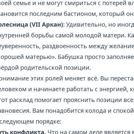
воей семье и не могут смириться с потерей 
тановится последним бастионом, который она
олесница (VII Аркан)
: Удивительно, но иног
нутренней борьбы самой молодой матери. Ка
еуверенность, раздвоенность между желани
хорошей матерью». Бабушка просто заполняет
вёрдой родительской позиции.
онимание этих ролей меняет всё. Вы переста
еловеком и начинаете работать с энергией, к
тот расклад помогает прояснить позиции все
авновесия. Вам понадобится колода и споко
 следующем порядке:
уть конфликта.
Что на самом деле является 