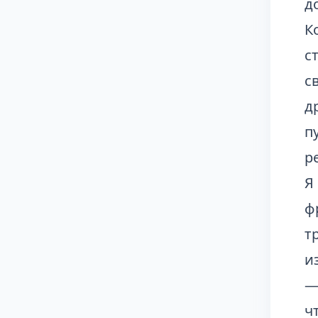
д
К
с
с
д
п
р
Я
ф
т
и
—
ч