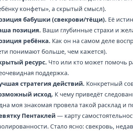
ебёнку конфеты», а скрытый смысл).
озиция бабушки (свекрови/тёщи).
Её исти
аша позиция.
Ваши глубинные страхи и жела
озиция ребёнка.
Как он на самом деле восп
ети понимают больше, чем кажется).
крытый ресурс.
Что или кто может помочь 
еочевидная поддержка.
учшая стратегия действий.
Конкретный сове
озможный исход.
К чему приведёт следовани
дна моя знакомая провела такой расклад и 
евятку Пентаклей
— карту самостоятельност
золированности. Стало ясно: свекровь, нед