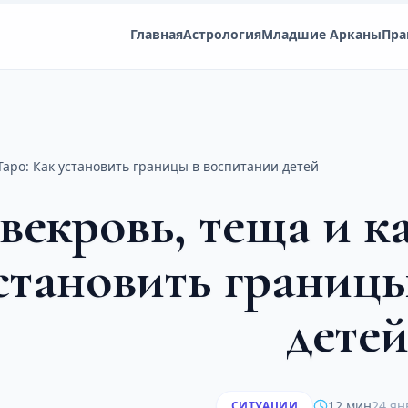
Главная
Астрология
Младшие Арканы
Пра
Таро: Как установить границы в воспитании детей
векровь, теща и к
становить границ
дете
12 мин
24 ян
СИТУАЦИИ