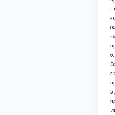
П
к
(
«
п
б
Е
г
п
в
п
И