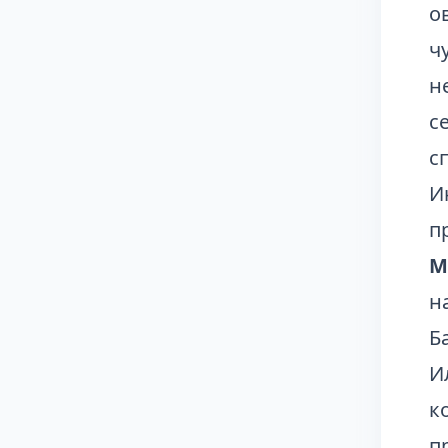
о
ч
н
с
с
И
п
М
н
Б
И
к
п