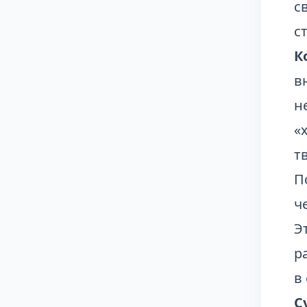
с
с
К
в
н
«
т
П
ч
Э
р
в
С