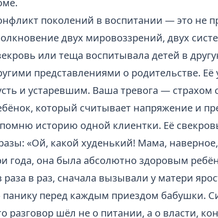
оме.
онфликт поколений в воспитании — это не пр
толкновение двух мировоззрений, двух систе
векровь или теща воспитывала детей в другу
ругими представлениями о родительстве. Её
усть и устаревшим. Ваша тревога — страхом
ебёнок, который считывает напряжение и пр
 помню историю одной клиентки. Её свекров
разы: «Ой, какой худенький! Мама, наверное
ри года, она была абсолютно здоровым ребён
з раза в раз, сначала вызывали у матери ярос
 панику перед каждым приездом бабушки. Си
то разговор шёл не о питании, а о власти, ко